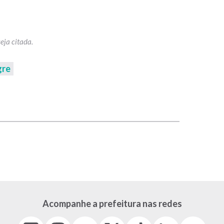
gre
p
Acompanhe a prefeitura nas redes
Facebook
Instagram
Youtube
X
Tiktok
LinkedIn
Flickr