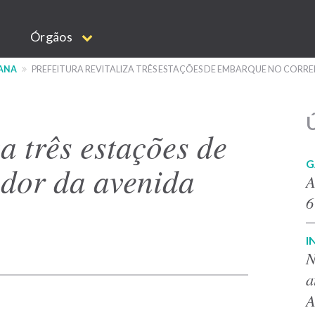
Órgãos
BANA
PREFEITURA REVITALIZA TRÊS ESTAÇÕES DE EMBARQUE NO CORR
Ú
za três estações de
G
dor da avenida
A
6
I
N
a
A