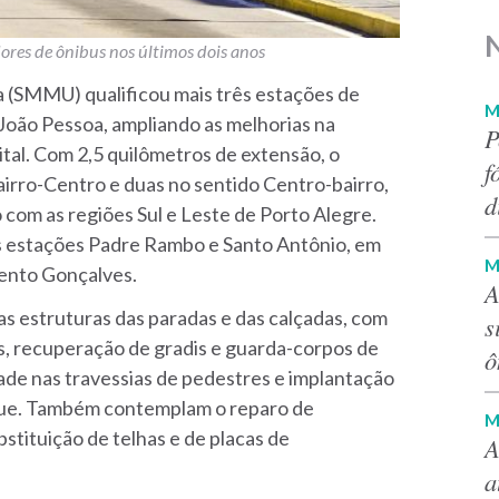
ores de ônibus nos últimos dois anos
a (SMMU) qualificou mais três estações de
M
João Pessoa, ampliando as melhorias na
P
ital. Com 2,5 quilômetros de extensão, o
f
airro-Centro e duas no sentido Centro-bairro,
d
com as regiões Sul e Leste de Porto Alegre.
estações Padre Rambo e Santo Antônio, em
M
Bento Gonçalves.
A
s estruturas das paradas e das calçadas, com
s
as, recuperação de gradis e guarda-corpos de
ô
ade nas travessias de pedestres e implantação
rque. Também contemplam o reparo de
M
bstituição de telhas e de placas de
A
a