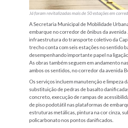
Já foram revitalizadas mais de 50 estações em corred
A Secretaria Municipal de Mobilidade Urban
embarque no corredor de ônibus da avenida 
infraestrutura do transporte coletivo da Cap
trecho conta com seis estações no sentido b
desempenhando importante papel na ligação 
As obras também seguem em andamento nas 
ambos os sentidos, no corredor da avenida 
Os serviços incluem manutenção e limpeza da
substituição de pedras de basalto danificad
concreto, execução de rampas de acessibilid
de piso podotátil nas plataformas de emba
estruturas metálicas, pintura na cor cinza, su
policarbonato nos pontos danificados.