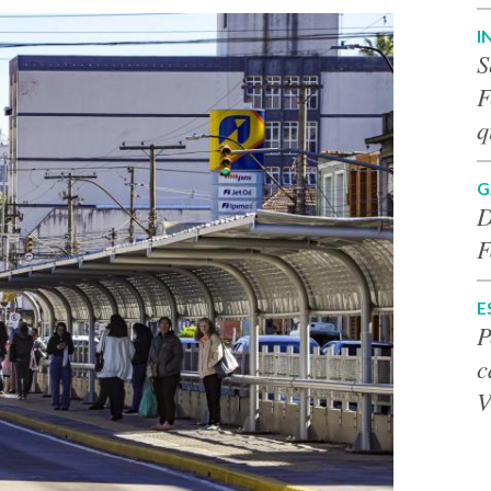
I
S
F
q
G
D
F
E
P
c
V