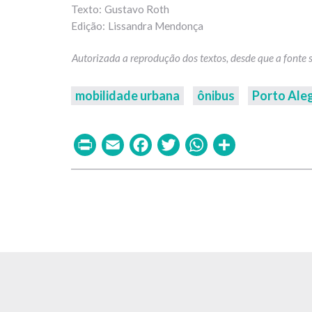
Gustavo Roth
Lissandra Mendonça
mobilidade urbana
ônibus
Porto Ale
Print
Email
Facebook
Twitter
WhatsAp
Share