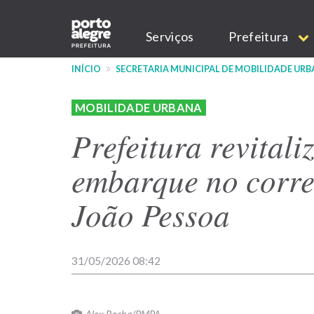
Pular
Main
para
Serviços
Prefeitura
o
navigation
conteúdo
INÍCIO
SECRETARIA MUNICIPAL DE MOBILIDADE UR
principal
MOBILIDADE URBANA
Prefeitura revitali
embarque no corre
João Pessoa
31/05/2026 08:42