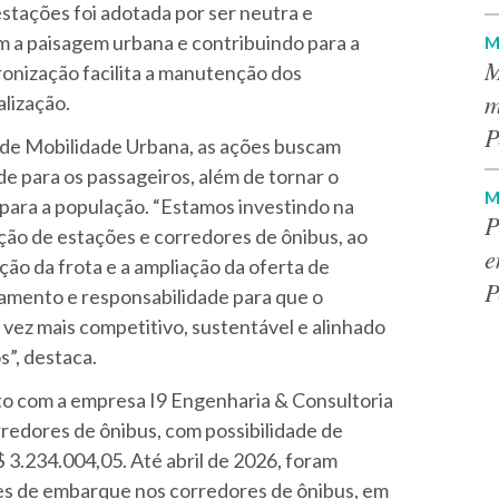
estações foi adotada por ser neutra e
m a paisagem urbana e contribuindo para a
M
M
dronização facilita a manutenção dos
m
alização.
P
 de Mobilidade Urbana, as ações buscam
e para os passageiros, além de tornar o
M
l para a população. “Estamos investindo na
P
ação de estações e corredores de ônibus, ao
e
 da frota e a ampliação da oferta de
P
amento e responsabilidade para que o
 vez mais competitivo, sustentável e alinhado
s”, destaca.
o com a empresa I9 Engenharia & Consultoria
redores de ônibus, com possibilidade de
 3.234.004,05. Até abril de 2026, foram
ões de embarque nos corredores de ônibus, em