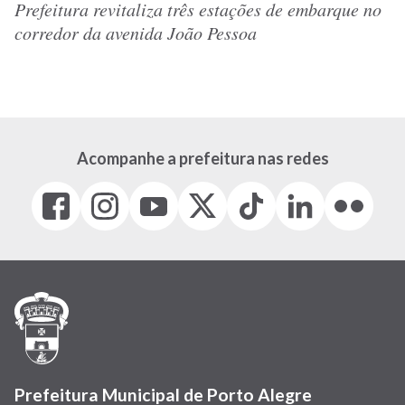
Prefeitura revitaliza três estações de embarque no
corredor da avenida João Pessoa
Acompanhe a prefeitura nas redes
Facebook
Instagram
Youtube
X
Tiktok
LinkedIn
Flickr
(link
(link
(link
(Antigo
(link
(link
(link
abre
abre
abre
Twitter)
abre
abre
abre
em
em
em
(link
em
em
em
nova
nova
nova
abre
nova
nova
nova
janela)
janela)
janela)
em
janela)
janela)
janela)
nova
janela)
Prefeitura Municipal de Porto Alegre