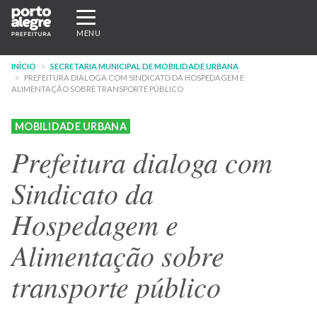
Pular
Expandir/recolher
para
navegação
MENU
o
conteúdo
INÍCIO
SECRETARIA MUNICIPAL DE MOBILIDADE URBANA
principal
PREFEITURA DIALOGA COM SINDICATO DA HOSPEDAGEM E
ALIMENTAÇÃO SOBRE TRANSPORTE PÚBLICO
MOBILIDADE URBANA
Prefeitura dialoga com
Sindicato da
Hospedagem e
Alimentação sobre
transporte público