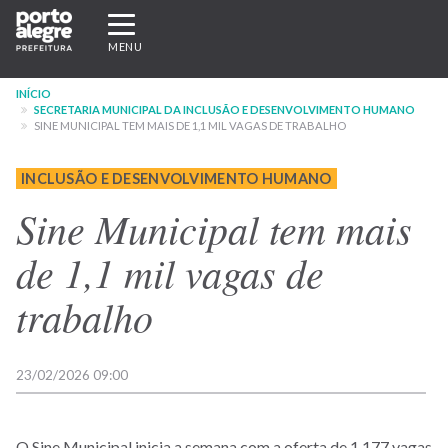
Pular
Expandir/recolher
para
navegação
MENU
o
conteúdo
INÍCIO
principal
SECRETARIA MUNICIPAL DA INCLUSÃO E DESENVOLVIMENTO HUMANO
SINE MUNICIPAL TEM MAIS DE 1,1 MIL VAGAS DE TRABALHO
INCLUSÃO E DESENVOLVIMENTO HUMANO
Sine Municipal tem mais
de 1,1 mil vagas de
trabalho
23/02/2026 09:00
O Sine Municipal inicia a semana com a oferta de 1.177 vagas