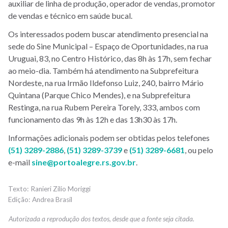
auxiliar de linha de produção, operador de vendas, promotor
de vendas e técnico em saúde bucal.
Os interessados podem buscar atendimento presencial na
sede do Sine Municipal – Espaço de Oportunidades, na rua
Uruguai, 83, no Centro Histórico, das 8h às 17h, sem fechar
ao meio-dia. Também há atendimento na Subprefeitura
Nordeste, na rua Irmão Ildefonso Luiz, 240, bairro Mário
Quintana (Parque Chico Mendes), e na Subprefeitura
Restinga, na rua Rubem Pereira Torely, 333, ambos com
funcionamento das 9h às 12h e das 13h30 às 17h.
Informações adicionais podem ser obtidas pelos telefones
(51) 3289-2886
,
(51) 3289-3739
e
(51) 3289-6681
, ou pelo
e-mail
sine@portoalegre.rs.gov.br
.
Ranieri Zilio Moriggi
Andrea Brasil