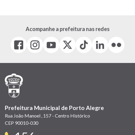
Acompanhe a prefeitura nas redes
Facebook
Instagram
Youtube
X
Tiktok
LinkedIn
Flickr
(link
(link
(link
(Antigo
(link
(link
(link
abre
abre
abre
Twitter)
abre
abre
abre
em
em
em
(link
em
em
em
nova
nova
nova
abre
nova
nova
nova
janela)
janela)
janela)
em
janela)
janela)
janela)
nova
janela)
Prefeitura Municipal de Porto Alegre
Rua João Manoel , 157 - Centro Histórico
CEP 90010-030