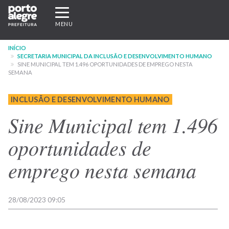
Pular
Expandir/recolher
para
navegação
MENU
o
conteúdo
INÍCIO
principal
SECRETARIA MUNICIPAL DA INCLUSÃO E DESENVOLVIMENTO HUMANO
SINE MUNICIPAL TEM 1.496 OPORTUNIDADES DE EMPREGO NESTA
SEMANA
INCLUSÃO E DESENVOLVIMENTO HUMANO
Sine Municipal tem 1.496
oportunidades de
emprego nesta semana
28/08/2023 09:05