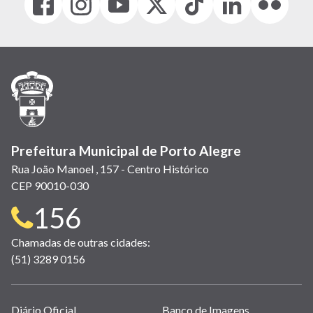
(link
(link
(link
(Antigo
(link
(link
(link
abre
abre
abre
Twitter)
abre
abre
abre
em
em
em
(link
em
em
em
nova
nova
nova
abre
nova
nova
nova
janela)
janela)
janela)
em
janela)
janela)
janela)
nova
janela)
Prefeitura Municipal de Porto Alegre
Rua João Manoel , 157 - Centro Histórico
CEP 90010-030
Telefone
156
para
Chamadas de outras cidades:
(51) 3289 0156
contato:
Links
Diário Oficial
Banco de Imagens