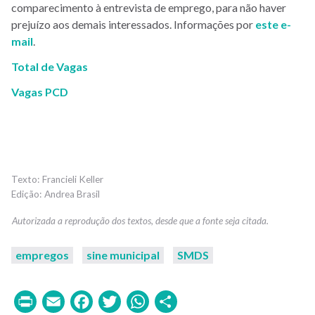
comparecimento à entrevista de emprego, para não haver
prejuízo aos demais interessados. Informações por
este e-
mail
.
Total de Vagas
Vagas PCD
Francieli Keller
Andrea Brasil
empregos
sine municipal
SMDS
Print
Email
Facebook
Twitter
WhatsApp
Share