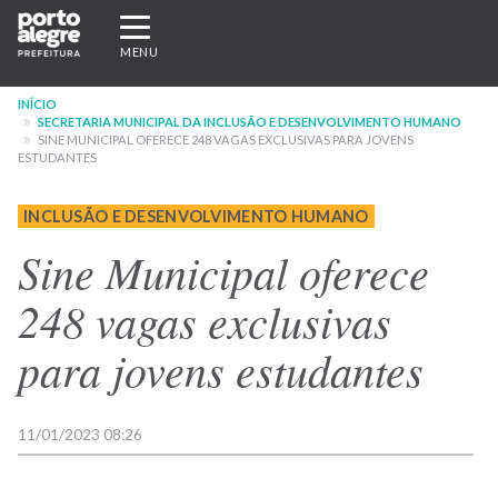
Pular
Expandir/recolher
para
navegação
MENU
o
conteúdo
INÍCIO
principal
SECRETARIA MUNICIPAL DA INCLUSÃO E DESENVOLVIMENTO HUMANO
SINE MUNICIPAL OFERECE 248 VAGAS EXCLUSIVAS PARA JOVENS
ESTUDANTES
INCLUSÃO E DESENVOLVIMENTO HUMANO
Sine Municipal oferece
248 vagas exclusivas
para jovens estudantes
11/01/2023 08:26