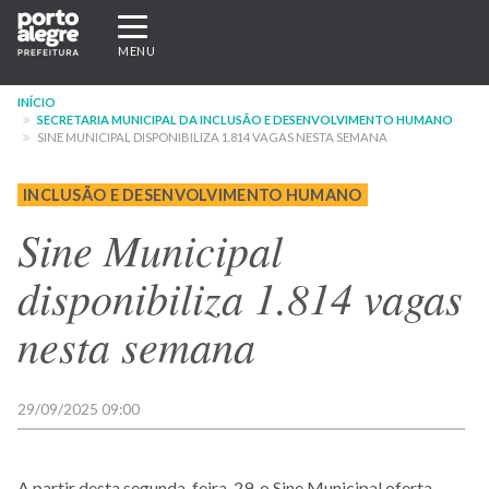
Pular
Expandir/recolher
para
navegação
MENU
o
conteúdo
INÍCIO
principal
SECRETARIA MUNICIPAL DA INCLUSÃO E DESENVOLVIMENTO HUMANO
SINE MUNICIPAL DISPONIBILIZA 1.814 VAGAS NESTA SEMANA
INCLUSÃO E DESENVOLVIMENTO HUMANO
Sine Municipal
disponibiliza 1.814 vagas
nesta semana
29/09/2025 09:00
A partir desta segunda-feira, 29, o Sine Municipal oferta