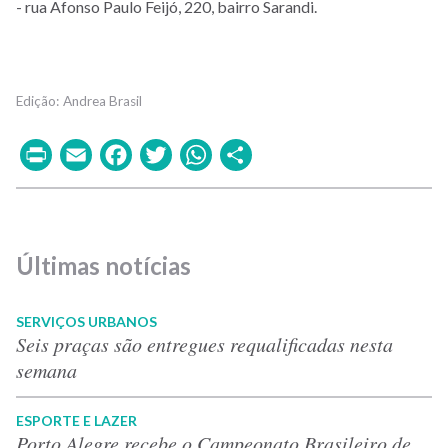
- rua Afonso Paulo Feij
ó
, 220, bairro Sarandi.
Andrea Brasil
Print
Email
Facebook
Twitter
WhatsApp
Share
Últimas notícias
SERVIÇOS URBANOS
Seis praças são entregues requalificadas nesta
semana
ESPORTE E LAZER
Porto Alegre recebe o Campeonato Brasileiro de