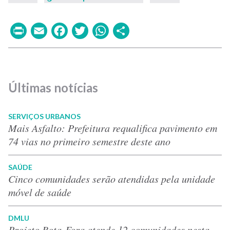
Print
Email
Facebook
Twitter
WhatsApp
Share
Últimas notícias
SERVIÇOS URBANOS
Mais Asfalto: Prefeitura requalifica pavimento em
74 vias no primeiro semestre deste ano
SAÚDE
Cinco comunidades serão atendidas pela unidade
móvel de saúde
DMLU
Projeto Bota-Fora atende 12 comunidades nesta