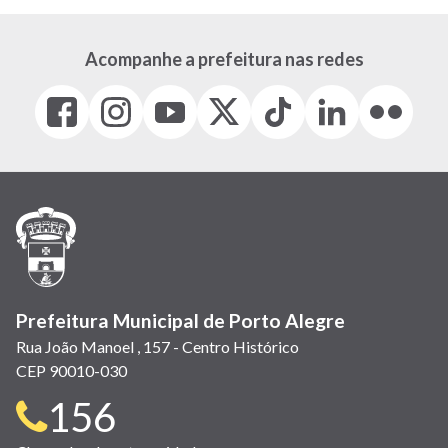
Acompanhe a prefeitura nas redes
Facebook
Instagram
Youtube
X
Tiktok
LinkedIn
Flickr
(link
(link
(link
(Antigo
(link
(link
(link
abre
abre
abre
Twitter)
abre
abre
abre
em
em
em
(link
em
em
em
nova
nova
nova
abre
nova
nova
nova
janela)
janela)
janela)
em
janela)
janela)
janela)
nova
janela)
Prefeitura Municipal de Porto Alegre
Rua João Manoel , 157 - Centro Histórico
CEP 90010-030
Telefone
156