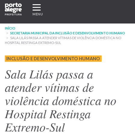
Pular
Expandir/recolher
para
navegação
MENU
o
conteúdo
INÍCIO
principal
SECRETARIA MUNICIPAL DA INCLUSÃO E DESENVOLVIMENTO HUMANO
SALA LILÁS PASSA A ATENDER VÍTIMAS DE VIOLÊNCIA DOMÉSTICA NO
HOSPITAL RESTINGA EXTREMO-SUL
INCLUSÃO E DESENVOLVIMENTO HUMANO
Sala Lilás passa a
atender vítimas de
violência doméstica no
Hospital Restinga
Extremo-Sul