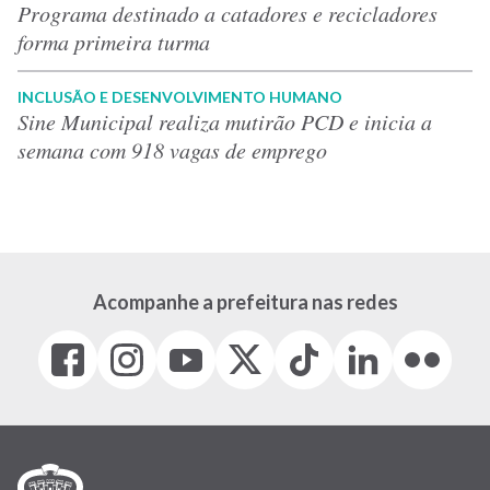
Programa destinado a catadores e recicladores
forma primeira turma
INCLUSÃO E DESENVOLVIMENTO HUMANO
Sine Municipal realiza mutirão PCD e inicia a
semana com 918 vagas de emprego
Acompanhe a prefeitura nas redes
Facebook
Instagram
Youtube
X
Tiktok
LinkedIn
Flickr
(link
(link
(link
(Antigo
(link
(link
(link
abre
abre
abre
Twitter)
abre
abre
abre
em
em
em
(link
em
em
em
nova
nova
nova
abre
nova
nova
nova
janela)
janela)
janela)
em
janela)
janela)
janela)