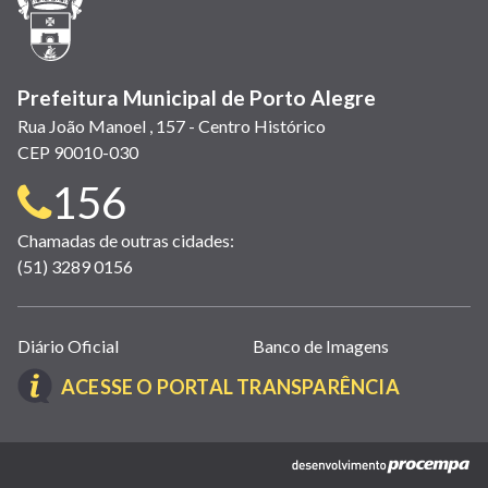
nova
janela)
Prefeitura Municipal de Porto Alegre
Rua João Manoel , 157 - Centro Histórico
CEP 90010-030
Telefone
156
para
Chamadas de outras cidades:
(51) 3289 0156
contato:
Links
Diário Oficial
Banco de Imagens
úteis
(LINK
ACESSE O PORTAL TRANSPARÊNCIA
(abrem
ABRE
em
EM
nova
(link
NOVA
janela)