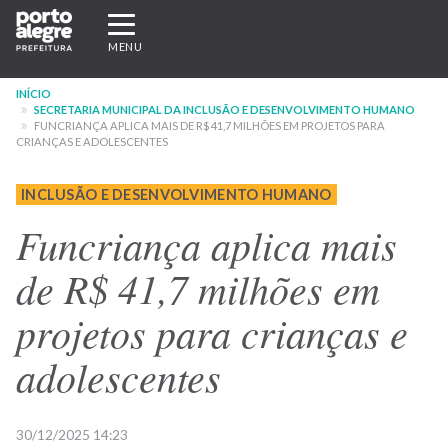
Pular
Expandir/recolher
para
navegação
MENU
o
conteúdo
INÍCIO
principal
SECRETARIA MUNICIPAL DA INCLUSÃO E DESENVOLVIMENTO HUMANO
FUNCRIANÇA APLICA MAIS DE R$ 41,7 MILHÕES EM PROJETOS PARA
CRIANÇAS E ADOLESCENTES
INCLUSÃO E DESENVOLVIMENTO HUMANO
Funcriança aplica mais
de R$ 41,7 milhões em
projetos para crianças e
adolescentes
30/12/2025 14:23