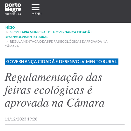
Pular
Expandir/recolher
para
navegação
MENU
o
conteúdo
INÍCIO
principal
SECRETARIA MUNICIPAL DE GOVERNANÇA CIDADÃ E
DESENVOLVIMENTO RURAL
REGULAMENTAÇÃO DAS FEIRAS ECOLÓGICAS É APROVADA NA
CÂMARA
GOVERNANÇA CIDADÃ E DESENVOLVIMENTO RURAL
Regulamentação das
feiras ecológicas é
aprovada na Câmara
11/12/2023 19:28