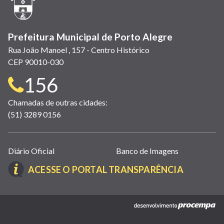
janela)
Prefeitura Municipal de Porto Alegre
Rua João Manoel , 157 - Centro Histórico
CEP 90010-030
Telefone
156
para
Chamadas de outras cidades:
(51) 3289 0156
contato:
Links
Diário Oficial
Banco de Imagens
úteis
(LINK
ACESSE O PORTAL TRANSPARÊNCIA
(abrem
ABRE
em
EM
nova
(link
NOVA
janela)
abre
JANELA)