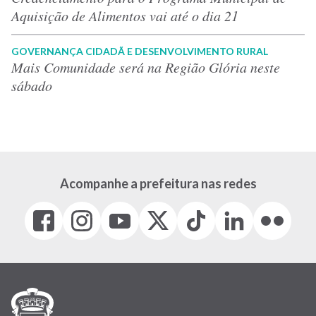
Aquisição de Alimentos vai até o dia 21
GOVERNANÇA CIDADÃ E DESENVOLVIMENTO RURAL
Mais Comunidade será na Região Glória neste
sábado
Acompanhe a prefeitura nas redes
Facebook
Instagram
Youtube
X
Tiktok
LinkedIn
Flickr
(link
(link
(link
(Antigo
(link
(link
(link
abre
abre
abre
Twitter)
abre
abre
abre
em
em
em
(link
em
em
em
nova
nova
nova
abre
nova
nova
nova
janela)
janela)
janela)
em
janela)
janela)
janela)
nova