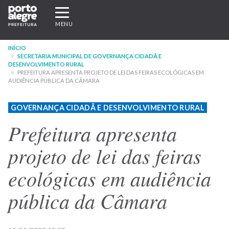
Pular
Expandir/recolher
para
navegação
MENU
o
conteúdo
INÍCIO
principal
SECRETARIA MUNICIPAL DE GOVERNANÇA CIDADÃ E
DESENVOLVIMENTO RURAL
PREFEITURA APRESENTA PROJETO DE LEI DAS FEIRAS ECOLÓGICAS EM
AUDIÊNCIA PÚBLICA DA CÂMARA
GOVERNANÇA CIDADÃ E DESENVOLVIMENTO RURAL
Prefeitura apresenta
projeto de lei das feiras
ecológicas em audiência
pública da Câmara