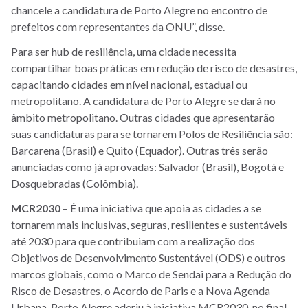
chancele a candidatura de Porto Alegre no encontro de
prefeitos com
representantes da ONU
”, disse.
Para ser hub de resiliência, uma cidade necessita
compartilhar boas práticas em redução de risco de desastres,
capacitando cidades em nível nacional, estadual ou
metropolitano. A candidatura de Porto Alegre se dará no
âmbito metropolitano. O
utras cidades que apresentarão
suas candidaturas para se tornarem Polos de Resiliência são:
Barcarena (Brasil) e Quito (Equador). Outras três serão
anunciadas como já aprovadas: Salvador (Brasil), Bogotá e
Dosquebradas (Colômbia).
MCR2030
– É uma iniciativa que apoia as cidades a se
tornarem mais inclusivas, seguras, resilientes e sustentáveis
até 2030 para que contribuiam com a realização dos
Objetivos de Desenvolvimento Sustentável (ODS) e outros
marcos globais, como o Marco de Sendai para a Redução do
Risco de Desastres, o Acordo de Paris e a Nova Agenda
Urbana.
Porto Alegre aderiu à iniciativa MCR2030, no final