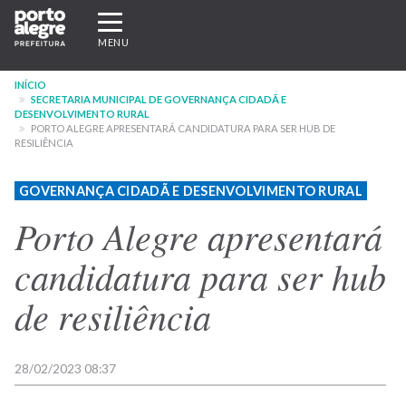
Pular
Expandir/recolher
para
navegação
MENU
o
conteúdo
INÍCIO
principal
SECRETARIA MUNICIPAL DE GOVERNANÇA CIDADÃ E
DESENVOLVIMENTO RURAL
PORTO ALEGRE APRESENTARÁ CANDIDATURA PARA SER HUB DE
RESILIÊNCIA
GOVERNANÇA CIDADÃ E DESENVOLVIMENTO RURAL
Porto Alegre apresentará
candidatura para ser hub
de resiliência
28/02/2023 08:37