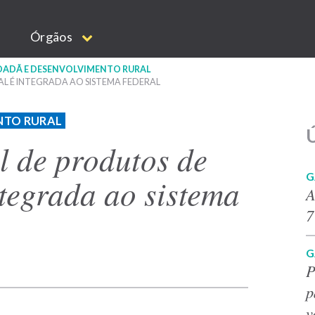
Órgãos
IDADÃ E DESENVOLVIMENTO RURAL
L É INTEGRADA AO SISTEMA FEDERAL
NTO RURAL
Ú
l de produtos de
G
tegrada ao sistema
A
7
G
P
p
v