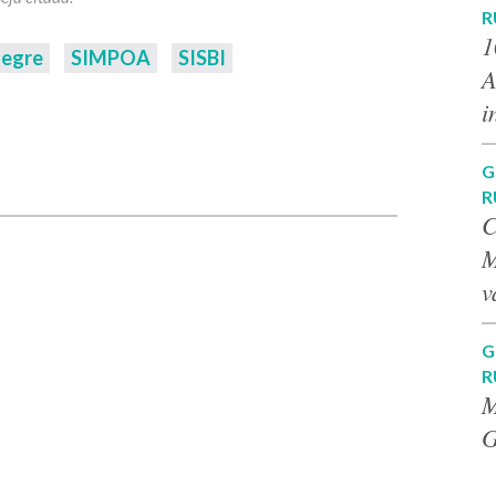
R
1
legre
SIMPOA
SISBI
A
i
p
G
R
C
M
v
G
R
M
G