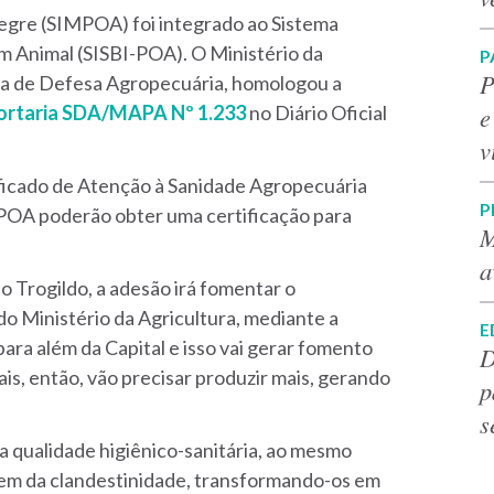
legre (SIMPOA) foi integrado ao Sistema
m Animal (SISBI-POA). O Ministério da
P
P
ria de Defesa Agropecuária, homologou a
e
ortaria SDA/MAPA Nº 1.233
no Diário Oficial
v
ficado de Atenção à Sanidade Agropecuária
P
POA poderão obter uma certificação para
M
.
a
 Trogildo, a adesão irá fomentar o
do Ministério da Agricultura, mediante a
E
ra além da Capital e isso vai gerar fomento
D
s, então, vão precisar produzir mais, gerando
p
s
 qualidade higiênico-sanitária, ao mesmo
rem da clandestinidade, transformando-os em