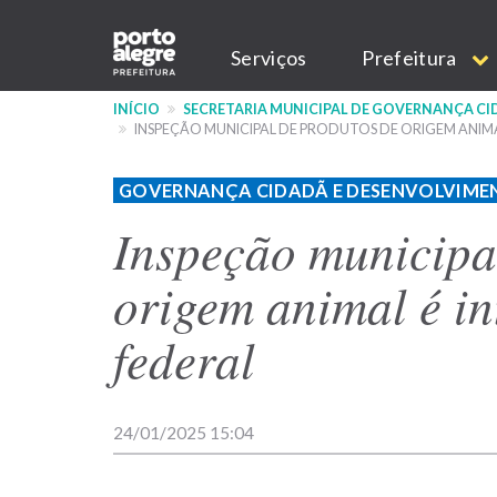
Pular
Main
para
Serviços
Prefeitura
o
navigation
conteúdo
INÍCIO
SECRETARIA MUNICIPAL DE GOVERNANÇA C
principal
INSPEÇÃO MUNICIPAL DE PRODUTOS DE ORIGEM ANIMA
GOVERNANÇA CIDADÃ E DESENVOLVIME
Inspeção municipa
origem animal é in
federal
24/01/2025 15:04