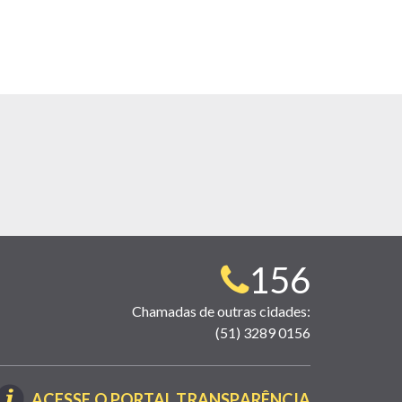
Telefone
156
para
Chamadas de outras cidades:
(51) 3289 0156
contato:
(LINK
ACESSE O PORTAL TRANSPARÊNCIA