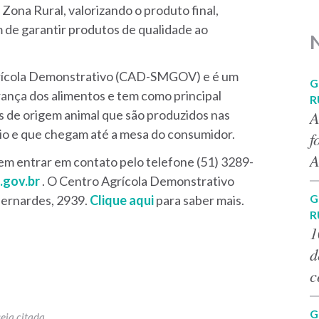
Zona Rural, valorizando o produto final,
m de garantir produtos de qualidade ao
grícola Demonstrativo (CAD-SMGOV) e é um
G
rança dos alimentos e tem como principal
R
A
s de origem animal que são produzidos nas
pio e que chegam até a mesa do consumidor.
f
A
odem entrar em contato pelo telefone (51) 3289-
.gov.br
. O Centro Agrícola Demonstrativo
G
ernardes, 2939.
Clique aqui
para saber mais.
R
1
d
c
G