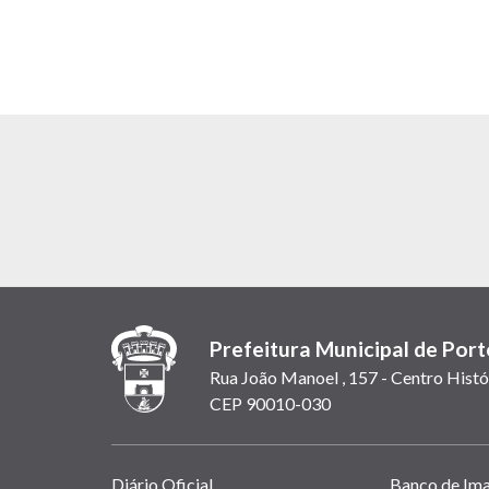
Prefeitura Municipal de Port
Rua João Manoel , 157 - Centro Histó
CEP 90010-030
Links
Diário Oficial
Banco de Im