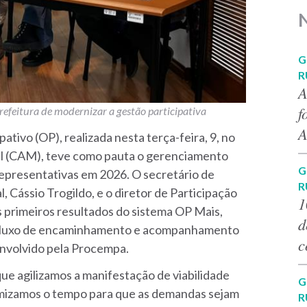
G
R
A
f
efeitura de modernizar a gestão participativa
A
ativo (OP), realizada
nesta terça-feira, 9, no
al (CAM), teve como pauta o gerenciamento
G
epresentativas em 2026. O secretário de
R
Cássio Trogildo, e o diretor de Participação
1
 primeiros resultados do sistema OP Mais,
d
o fluxo de encaminhamento e acompanhamento
c
nvolvido pela Procempa.
ue agilizamos a manifestação de viabilidade
G
otimizamos o tempo para que as demandas sejam
R