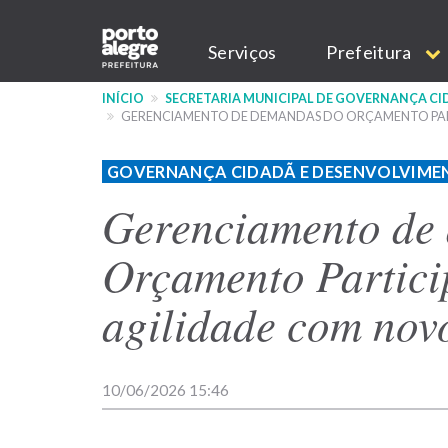
Pular
Main
para
Serviços
Prefeitura
o
navigation
conteúdo
INÍCIO
SECRETARIA MUNICIPAL DE GOVERNANÇA C
principal
GERENCIAMENTO DE DEMANDAS DO ORÇAMENTO PART
GOVERNANÇA CIDADÃ E DESENVOLVIME
Gerenciamento de
Orçamento Partici
agilidade com nov
10/06/2026 15:46