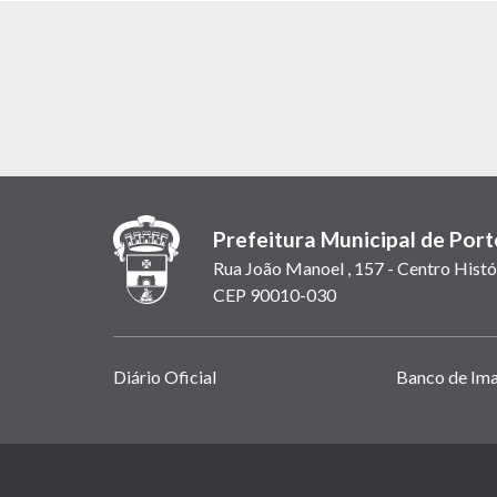
Prefeitura Municipal de Port
Rua João Manoel , 157 - Centro Histó
CEP 90010-030
Links
Diário Oficial
Banco de Im
úteis
(abrem
em
(link
nova