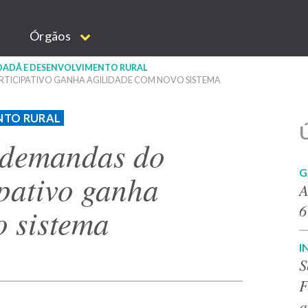
Órgãos
IDADÃ E DESENVOLVIMENTO RURAL
ICIPATIVO GANHA AGILIDADE COM NOVO SISTEMA
NTO RURAL
Ú
 demandas do
G
pativo ganha
A
6
o sistema
I
S
F
q