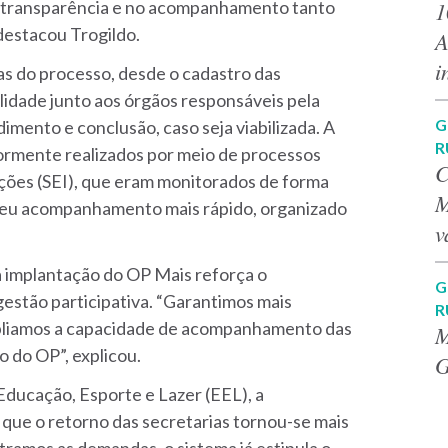
 transparência e no acompanhamento tanto
1
destacou Trogildo.
A
i
as do processo, desde o cadastro das
lidade junto aos órgãos responsáveis pela
G
mento e conclusão, caso seja viabilizada. A
R
iormente realizados por meio de processos
C
ações (SEI), que eram monitorados de forma
M
 seu acompanhamento mais rápido, organizado
v
a implantação do OP Mais reforça o
G
estão participativa. “Garantimos mais
R
mpliamos a capacidade de acompanhamento das
M
o do OP”, explicou.
G
Educação, Esporte e Lazer (EEL), a
 que o retorno das secretarias tornou-se mais
stramos as demandas, o sistema já estipula o