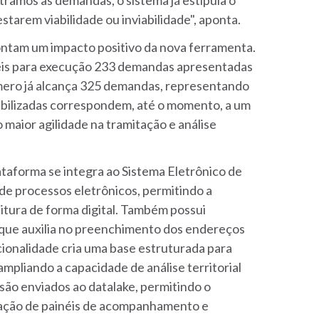
starem viabilidade ou inviabilidade", aponta.
pontam um impacto positivo da nova ferramenta.
eis para execução 233 demandas apresentadas
úmero já alcança 325 demandas, representando
abilizadas correspondem, até o momento, a um
maior agilidade na tramitação e análise
taforma se integra ao Sistema Eletrônico de
de processos eletrônicos, permitindo a
tura de forma digital. Também possui
que auxilia no preenchimento dos endereços
ncionalidade cria uma base estruturada para
ampliando a capacidade de análise territorial
são enviados ao datalake, permitindo o
iação de painéis de acompanhamento e