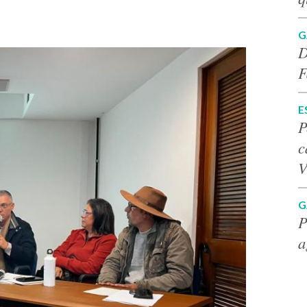
G
D
F
E
P
c
V
G
P
a