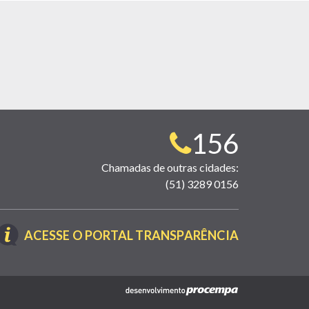
Telefone
156
para
Chamadas de outras cidades:
(51) 3289 0156
contato:
(LINK
ACESSE O PORTAL TRANSPARÊNCIA
ABRE
EM
NOVA