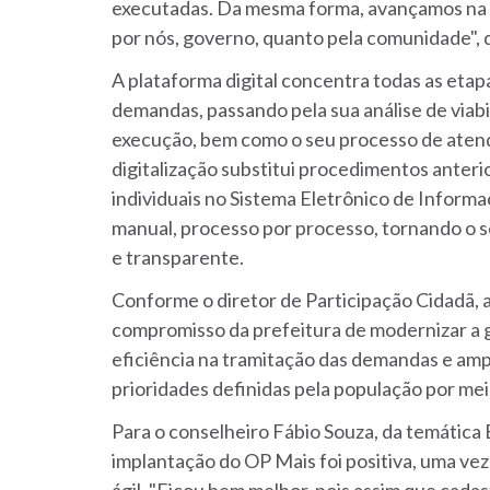
executadas. Da mesma forma, avançamos na
por nós, governo, quanto pela comunidade", 
A plataforma digital concentra todas as etap
demandas, passando pela sua análise de viabi
execução, bem como o seu processo de atendi
digitalização substitui procedimentos anter
individuais no Sistema Eletrônico de Inform
manual, processo por processo, tornando o
e transparente.
Conforme o diretor de Participação Cidadã, 
compromisso da prefeitura de modernizar a g
eficiência na tramitação das demandas e a
prioridades definidas pela população por mei
Para o conselheiro Fábio Souza, da temática 
implantação do OP Mais foi positiva, uma vez
ágil. "Ficou bem melhor, pois assim que cada