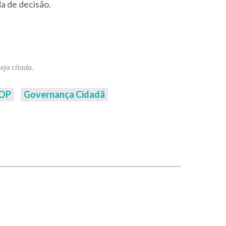
a de decisão.
 OP
Governança Cidadã
p