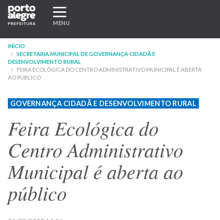
Pular
Expandir/recolher
para
navegação
MENU
o
conteúdo
INÍCIO
principal
SECRETARIA MUNICIPAL DE GOVERNANÇA CIDADÃ E
DESENVOLVIMENTO RURAL
FEIRA ECOLÓGICA DO CENTRO ADMINISTRATIVO MUNICIPAL É ABERTA
AO PÚBLICO
GOVERNANÇA CIDADÃ E DESENVOLVIMENTO RURAL
Feira Ecológica do
Centro Administrativo
Municipal é aberta ao
público