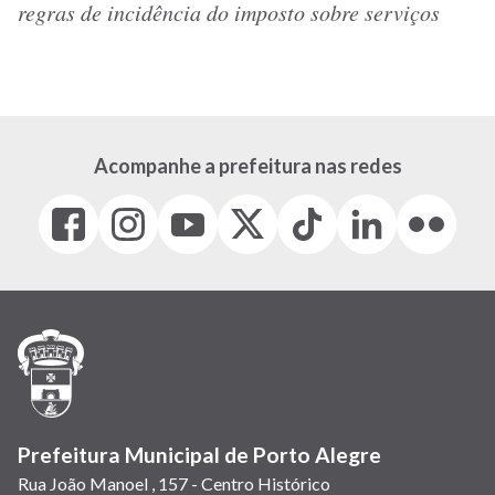
regras de incidência do imposto sobre serviços
Acompanhe a prefeitura nas redes
Facebook
Instagram
Youtube
X
Tiktok
LinkedIn
Flickr
(link
(link
(link
(Antigo
(link
(link
(link
abre
abre
abre
Twitter)
abre
abre
abre
em
em
em
(link
em
em
em
nova
nova
nova
abre
nova
nova
nova
janela)
janela)
janela)
em
janela)
janela)
janela)
nova
janela)
Prefeitura Municipal de Porto Alegre
Rua João Manoel , 157 - Centro Histórico