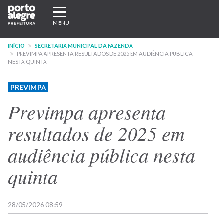
Pular
Expandir/recolher
para
navegação
MENU
o
conteúdo
INÍCIO
SECRETARIA MUNICIPAL DA FAZENDA
principal
PREVIMPA APRESENTA RESULTADOS DE 2025 EM AUDIÊNCIA PÚBLICA
NESTA QUINTA
PREVIMPA
Previmpa apresenta
resultados de 2025 em
audiência pública nesta
quinta
28/05/2026 08:59