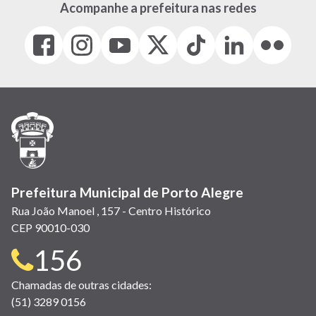
Acompanhe a prefeitura nas redes
Facebook
Instagram
Youtube
X
Tiktok
LinkedIn
Flickr
(link
(link
(link
(Antigo
(link
(link
(link
abre
abre
abre
Twitter)
abre
abre
abre
em
em
em
(link
em
em
em
nova
nova
nova
abre
nova
nova
nova
janela)
janela)
janela)
em
janela)
janela)
janela)
nova
janela)
Prefeitura Municipal de Porto Alegre
Rua João Manoel , 157 - Centro Histórico
CEP 90010-030
Telefone
156
para
Chamadas de outras cidades:
(51) 3289 0156