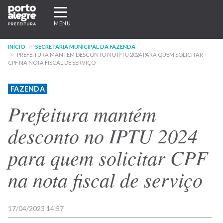
Pular
Expandir/recolher
para
navegação
MENU
o
conteúdo
INÍCIO
SECRETARIA MUNICIPAL DA FAZENDA
principal
PREFEITURA MANTÉM DESCONTO NO IPTU 2024 PARA QUEM SOLICITAR
CPF NA NOTA FISCAL DE SERVIÇO
FAZENDA
Prefeitura mantém
desconto no IPTU 2024
para quem solicitar CPF
na nota fiscal de serviço
17/04/2023 14:57