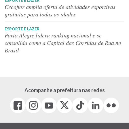
ESPORTE E LAZER
Cecoflor amplia oferta de atividades esportivas
gratuitas para todas as idades
ESPORTE E LAZER
Porto Alegre lidera ranking nacional e se
consolida como a Capital das Corridas de Rua no
Brasil
Acompanhe a prefeitura nas redes
Facebook
Instagram
Youtube
X
Tiktok
LinkedIn
Flickr
(link
(link
(link
(Antigo
(link
(link
(link
abre
abre
abre
Twitter)
abre
abre
abre
em
em
em
(link
em
em
em
nova
nova
nova
abre
nova
nova
nova