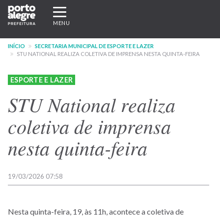
Pular
Expandir/recolher
para
navegação
MENU
o
conteúdo
INÍCIO
SECRETARIA MUNICIPAL DE ESPORTE E LAZER
principal
STU NATIONAL REALIZA COLETIVA DE IMPRENSA NESTA QUINTA-FEIRA
ESPORTE E LAZER
STU National realiza
coletiva de imprensa
nesta quinta-feira
19/03/2026 07:58
Nesta quinta-feira, 19, às 11h, acontece a coletiva de