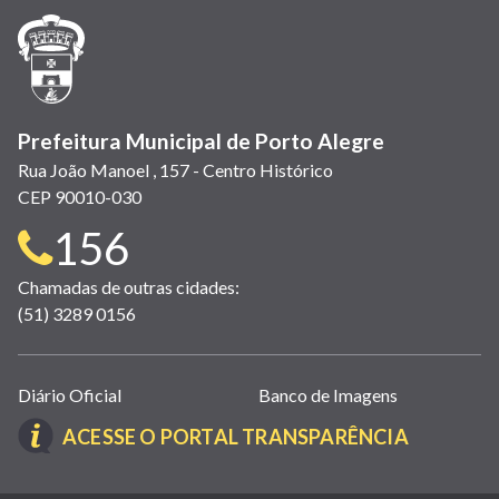
janela)
janela)
janela)
em
janela)
janela)
janela)
nova
janela)
Prefeitura Municipal de Porto Alegre
Rua João Manoel , 157 - Centro Histórico
CEP 90010-030
Telefone
156
para
Chamadas de outras cidades:
(51) 3289 0156
contato:
Links
Diário Oficial
Banco de Imagens
úteis
(LINK
ACESSE O PORTAL TRANSPARÊNCIA
(abrem
ABRE
em
EM