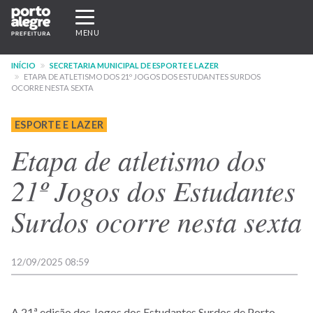
Pular
Expandir/recolher
para
navegação
MENU
o
conteúdo
INÍCIO
SECRETARIA MUNICIPAL DE ESPORTE E LAZER
principal
ETAPA DE ATLETISMO DOS 21º JOGOS DOS ESTUDANTES SURDOS
OCORRE NESTA SEXTA
ESPORTE E LAZER
Etapa de atletismo dos
21º Jogos dos Estudantes
Surdos ocorre nesta sexta
12/09/2025 08:59
A 21ª edição dos Jogos dos Estudantes Surdos de Porto