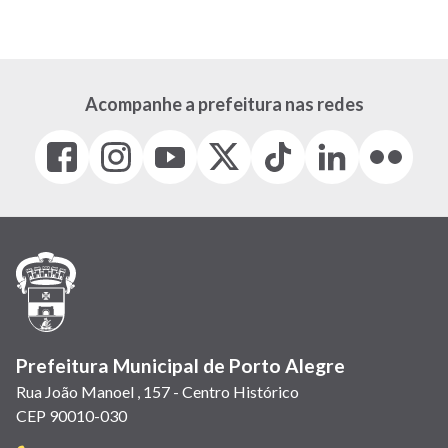
Acompanhe a prefeitura nas redes
Facebook
Instagram
Youtube
X
Tiktok
LinkedIn
Flickr
(link
(link
(link
(Antigo
(link
(link
(link
abre
abre
abre
Twitter)
abre
abre
abre
em
em
em
(link
em
em
em
nova
nova
nova
abre
nova
nova
nova
janela)
janela)
janela)
em
janela)
janela)
janela)
nova
janela)
Prefeitura Municipal de Porto Alegre
Rua João Manoel , 157 - Centro Histórico
CEP 90010-030