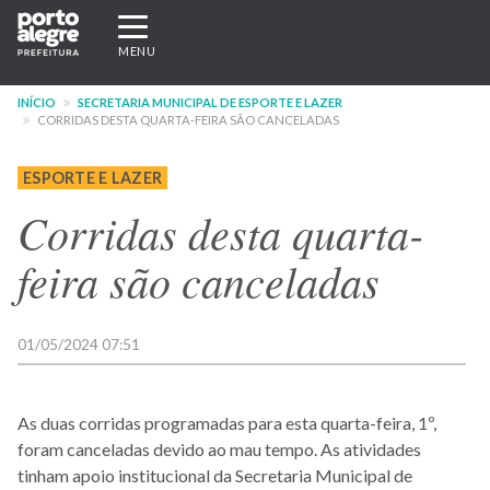
Pular
Expandir/recolher
para
navegação
MENU
o
conteúdo
INÍCIO
SECRETARIA MUNICIPAL DE ESPORTE E LAZER
principal
CORRIDAS DESTA QUARTA-FEIRA SÃO CANCELADAS
ESPORTE E LAZER
Corridas desta quarta-
feira são canceladas
01/05/2024 07:51
As duas corridas programadas para esta quarta-feira, 1º,
foram canceladas devido ao mau tempo. As atividades
tinham apoio institucional da Secretaria Municipal de