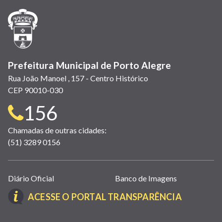
nova
nova
nova
abre
nova
nova
nova
janela)
janela)
janela)
em
janela)
janela)
janela)
nova
janela)
Prefeitura Municipal de Porto Alegre
Rua João Manoel , 157 - Centro Histórico
CEP 90010-030
Telefone
156
para
Chamadas de outras cidades:
(51) 3289 0156
contato:
Links
Diário Oficial
Banco de Imagens
úteis
(LINK
ACESSE O PORTAL TRANSPARÊNCIA
(abrem
ABRE
em