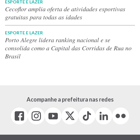
ESPORTE E LAZER
Cecoflor amplia oferta de atividades esportivas
gratuitas para todas as idades
ESPORTE E LAZER
Porto Alegre lidera ranking nacional e se
consolida como a Capital das Corridas de Rua no
Brasil
Acompanhe a prefeitura nas redes
Facebook
Instagram
Youtube
X
Tiktok
LinkedIn
Flickr
(link
(link
(link
(Antigo
(link
(link
(link
abre
abre
abre
Twitter)
abre
abre
abre
em
em
em
(link
em
em
em