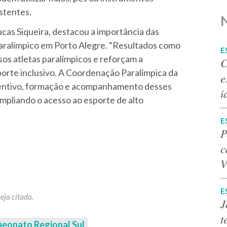
istentes.
ucas Siqueira, destacou a importância das
paralímpico em Porto Alegre. “Resultados como
E
os atletas paralímpicos e reforçam a
C
orte inclusivo. A Coordenação Paralímpica da
e
ncentivo, formação e acompanhamento desses
i
mpliando o acesso ao esporte de alto
E
P
c
V
E
J
t
eonato Regional Sul