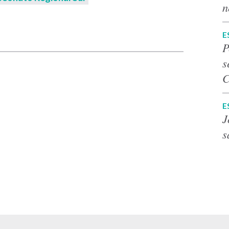
n
p
E
P
s
C
E
J
s