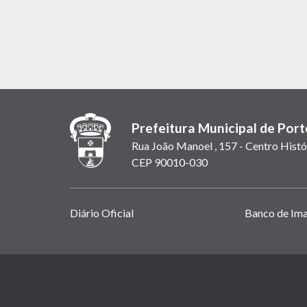
Prefeitura Municipal de Port
Rua João Manoel , 157 - Centro Histó
CEP 90010-030
Links
Diário Oficial
Banco de Im
úteis
(abrem
em
(link
nova
abre
janela)
em