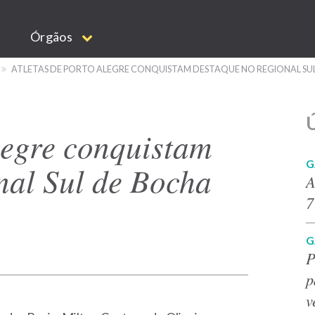
Órgãos
ATLETAS DE PORTO ALEGRE CONQUISTAM DESTAQUE NO REGIONAL SUL
Ú
legre conquistam
G
nal Sul de Bocha
A
7
G
P
p
v