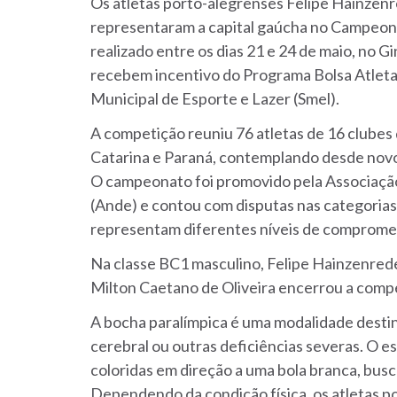
Os atletas porto-alegrenses Felipe Hainzenr
representaram a capital gaúcha no Campeona
realizado entre os dias 21 e 24 de maio, no 
recebem incentivo do Programa Bolsa Atleta 
Municipal de Esporte e Lazer (Smel).
A competição reuniu 76 atletas de 16 clubes 
Catarina e Paraná, contemplando desde novo
O campeonato foi promovido pela Associaçã
(Ande) e contou com disputas nas categorias
representam diferentes níveis de compromet
Na classe BC1 masculino, Felipe Hainzenrede
Milton Caetano de Oliveira encerrou a compe
A bocha paralímpica é uma modalidade destina
cerebral ou outras deficiências severas. O e
coloridas em direção a uma bola branca, busc
Dependendo da condição física, os atletas p