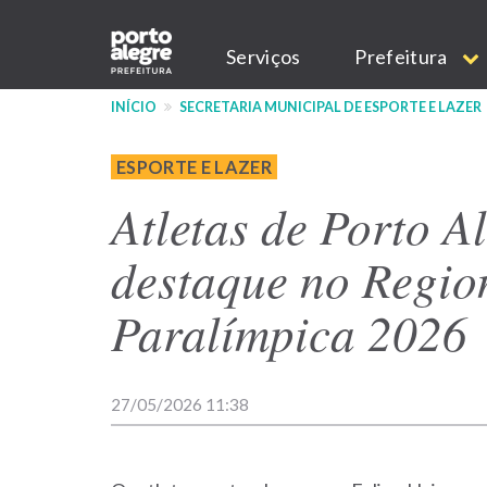
Pular
Main
para
Serviços
Prefeitura
o
navigation
conteúdo
INÍCIO
SECRETARIA MUNICIPAL DE ESPORTE E LAZER
principal
ESPORTE E LAZER
Atletas de Porto A
destaque no Regio
Paralímpica 2026
27/05/2026 11:38