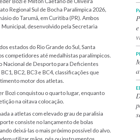
eder Bozi e Milton Caetano de Oliveira
to Regional Sul de Bocha Paralímpica 2026,
P
P
Ginásio do Tarumã, em Curitiba (PR). Ambos
e
Municipal, desenvolvido pela Secretaria
v
dos estados do Rio Grande do Sul, Santa
P
s competidores até medalhistas paralímpicos.
M
o Nacional de Desporto para Deficientes
a
 BC1, BC2, BC3 e BC4, classificações que
imento motor dos atletas.
E
r Bozi conquistou o quarto lugar, enquanto
D
tição na oitava colocação.
p
s
da a atletas com elevado grau de paralisia
sporte consiste no lançamento de bolas
ando deixá-las o mais próximo possível do alvo.
odem utilizar mãos, pés ou instrumentos