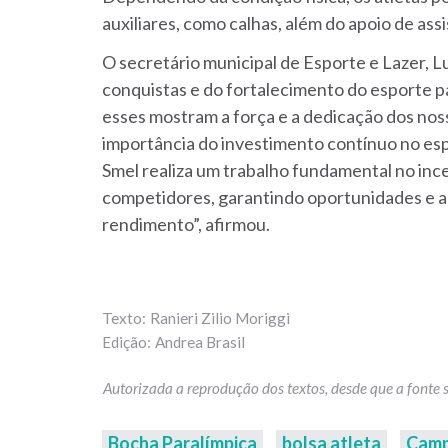
auxiliares, como calhas, além do apoio de ass
O secretário municipal de Esporte e Lazer, L
conquistas e do fortalecimento do esporte 
esses mostram a força e a dedicação dos noss
importância do investimento contínuo no esp
Smel realiza um trabalho fundamental no i
competidores, garantindo oportunidades e a
rendimento”, afirmou.
Ranieri Zilio Moriggi
Andrea Brasil
Bocha Paralímpica
bolsa atleta
Camp