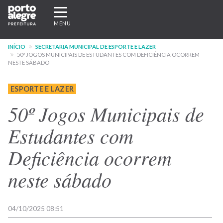
Pular
Expandir/recolher
para
navegação
MENU
o
conteúdo
INÍCIO
SECRETARIA MUNICIPAL DE ESPORTE E LAZER
principal
50º JOGOS MUNICIPAIS DE ESTUDANTES COM DEFICIÊNCIA OCORREM
NESTE SÁBADO
ESPORTE E LAZER
50º Jogos Municipais de
Estudantes com
Deficiência ocorrem
neste sábado
04/10/2025 08:51