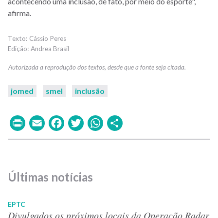
acontecendo uma inclusão, de fato, por meio do esporte",
afirma.
Cássio Peres
Andrea Brasil
jomed
smel
inclusão
Print
Email
Facebook
Twitter
WhatsApp
Share
Últimas notícias
EPTC
Divulgados os próximos locais da Operação Radar