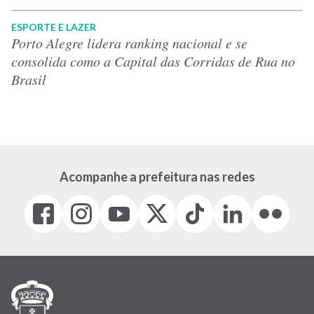
ESPORTE E LAZER
Porto Alegre lidera ranking nacional e se
consolida como a Capital das Corridas de Rua no
Brasil
Acompanhe a prefeitura nas redes
Facebook
Instagram
Youtube
X
Tiktok
LinkedIn
Flickr
(link
(link
(link
(Antigo
(link
(link
(link
abre
abre
abre
Twitter)
abre
abre
abre
em
em
em
(link
em
em
em
nova
nova
nova
abre
nova
nova
nova
janela)
janela)
janela)
em
janela)
janela)
janela)
nova