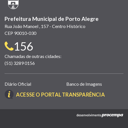
janela)
Prefeitura Municipal de Porto Alegre
Rua João Manoel , 157 - Centro Histórico
CEP 90010-030
Telefone
156
para
Chamadas de outras cidades:
(51) 3289 0156
contato:
Links
Diário Oficial
Banco de Imagens
úteis
(LINK
ACESSE O PORTAL TRANSPARÊNCIA
(abrem
ABRE
em
EM
nova
(link
NOVA
janela)
abre
JANELA)