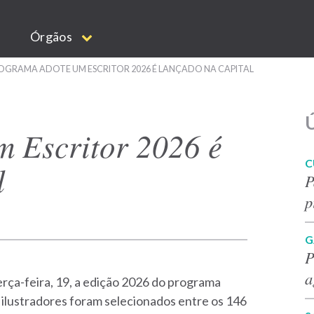
Órgãos
OGRAMA ADOTE UM ESCRITOR 2026 É LANÇADO NA CAPITAL
Ú
 Escritor 2026 é
C
l
P
p
G
P
a
erça-feira, 19, a edição 2026 do programa
 ilustradores foram selecionados entre os 146