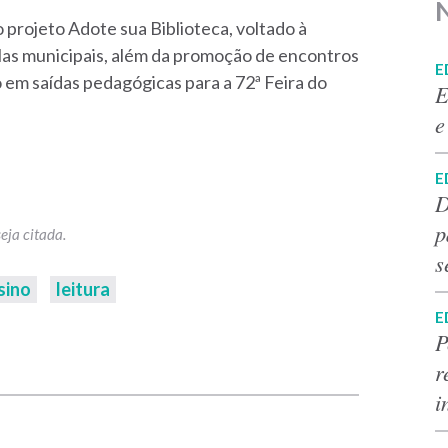
projeto Adote sua Biblioteca, voltado à
olas municipais, além da promoção de encontros
E
 em saídas pedagógicas para a 72ª Feira do
E
e
E
D
p
s
sino
leitura
E
P
p
r
i