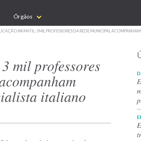
Órgãos
UCAÇÃO INFANTIL: 3 MIL PROFESSORES DA REDE MUNICIPAL ACOMPANHAM 
Ú
 3 mil professores
D
l acompanham
E
m
alista italiano
p
E
E
t