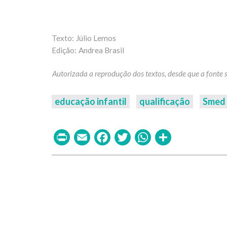
Júlio Lemos
Andrea Brasil
educação infantil
qualificação
Smed
Print
Email
Facebook
Twitter
WhatsAp
Share