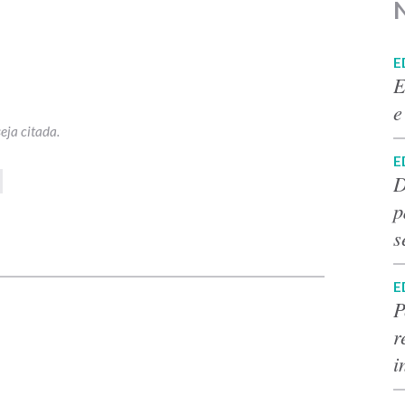
E
E
e
E
D
p
s
p
E
P
r
i