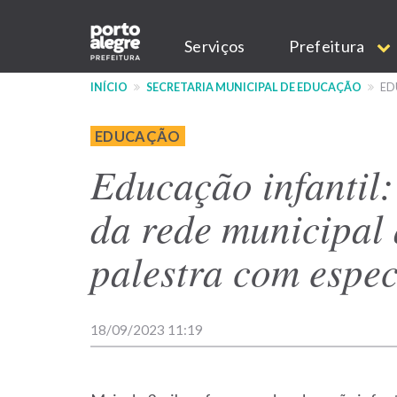
Pular
Main
para
Serviços
Prefeitura
o
navigation
conteúdo
INÍCIO
SECRETARIA MUNICIPAL DE EDUCAÇÃO
ED
principal
EDUCAÇÃO
Educação infantil:
da rede municipa
palestra com especi
18/09/2023 11:19