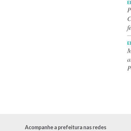
E
P
C
f
E
M
a
P
Acompanhe a prefeitura nas redes