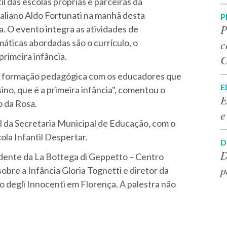
l das escolas próprias e parceiras da
taliano Aldo Fortunati na manhã desta
P
P
a. O evento integra as atividades de
c
áticas abordadas são o currículo, o
primeira infância.
C
 e formação pedagógica com os educadores que
E
ino, que é a primeira infância", comentou o
E
o da Rosa.
e
il da Secretaria Municipal de Educação, com o
ola Infantil Despertar.
D
D
idente da La Bottega di Geppetto – Centro
p
bre a Infância Gloria Tognetti e diretor da
to degli Innocenti em Florença. A palestra não