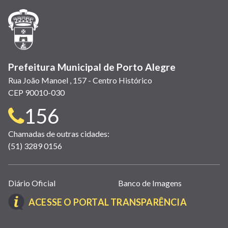
nova
nova
nova
abre
nova
nova
nova
janela)
janela)
janela)
em
janela)
janela)
janela)
nova
janela)
Prefeitura Municipal de Porto Alegre
Rua João Manoel , 157 - Centro Histórico
CEP 90010-030
Telefone
156
para
Chamadas de outras cidades:
(51) 3289 0156
contato:
Links
Diário Oficial
Banco de Imagens
úteis
(LINK
ACESSE O PORTAL TRANSPARÊNCIA
(abrem
ABRE
em