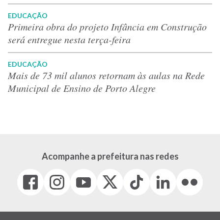
EDUCAÇÃO
Primeira obra do projeto Infância em Construção
será entregue nesta terça-feira
EDUCAÇÃO
Mais de 73 mil alunos retornam às aulas na Rede
Municipal de Ensino de Porto Alegre
Acompanhe a prefeitura nas redes
Facebook
Instagram
Youtube
X
Tiktok
LinkedIn
Flickr
(link
(link
(link
(Antigo
(link
(link
(link
abre
abre
abre
Twitter)
abre
abre
abre
em
em
em
(link
em
em
em