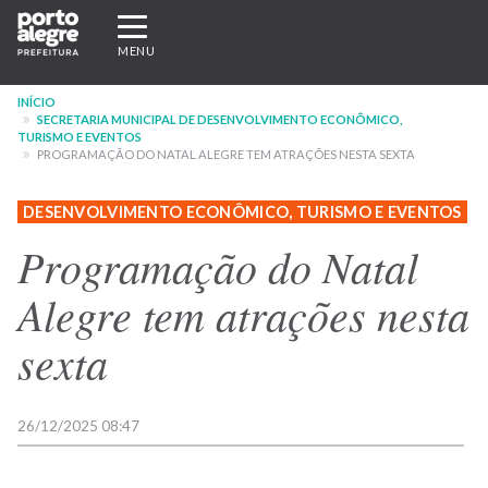
Pular
Expandir/recolher
para
navegação
MENU
o
conteúdo
INÍCIO
principal
SECRETARIA MUNICIPAL DE DESENVOLVIMENTO ECONÔMICO,
TURISMO E EVENTOS
PROGRAMAÇÃO DO NATAL ALEGRE TEM ATRAÇÕES NESTA SEXTA
DESENVOLVIMENTO ECONÔMICO, TURISMO E EVENTOS
Programação do Natal
Alegre tem atrações nesta
sexta
26/12/2025 08:47