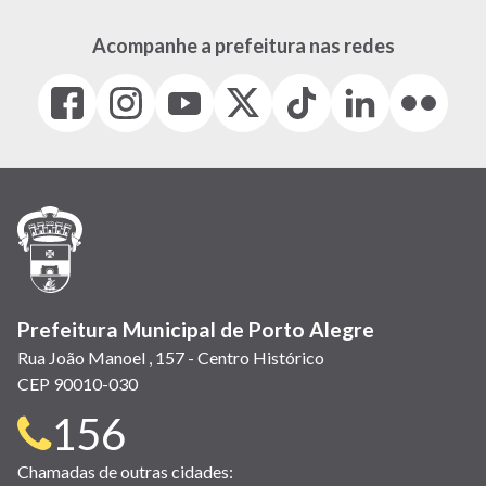
Acompanhe a prefeitura nas redes
Facebook
Instagram
Youtube
X
Tiktok
LinkedIn
Flickr
(link
(link
(link
(Antigo
(link
(link
(link
abre
abre
abre
Twitter)
abre
abre
abre
em
em
em
(link
em
em
em
nova
nova
nova
abre
nova
nova
nova
janela)
janela)
janela)
em
janela)
janela)
janela)
nova
janela)
Prefeitura Municipal de Porto Alegre
Rua João Manoel , 157 - Centro Histórico
CEP 90010-030
Telefone
156
para
Chamadas de outras cidades: