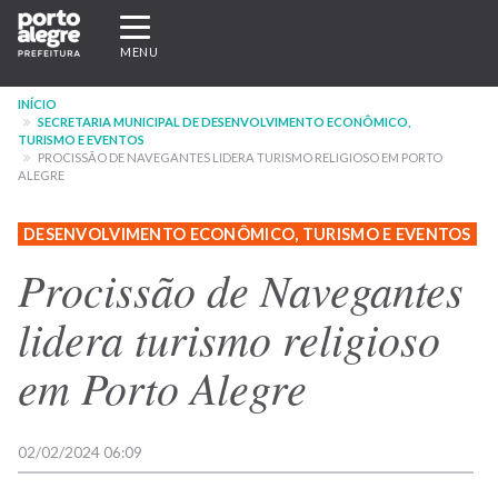
Pular
Expandir/recolher
para
navegação
MENU
o
conteúdo
INÍCIO
principal
SECRETARIA MUNICIPAL DE DESENVOLVIMENTO ECONÔMICO,
TURISMO E EVENTOS
PROCISSÃO DE NAVEGANTES LIDERA TURISMO RELIGIOSO EM PORTO
ALEGRE
DESENVOLVIMENTO ECONÔMICO, TURISMO E EVENTOS
Procissão de Navegantes
lidera turismo religioso
em Porto Alegre
02/02/2024 06:09