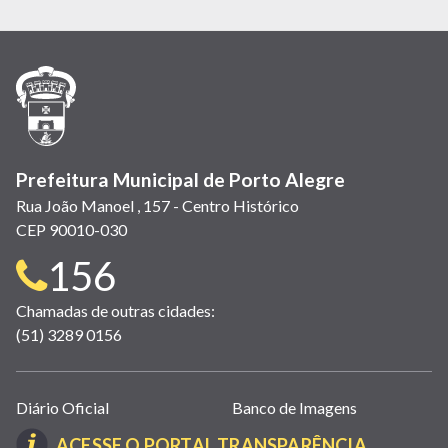
abre
abre
abre
Twitter)
abre
abre
abre
em
em
em
(link
em
em
em
nova
nova
nova
abre
nova
nova
nova
janela)
janela)
janela)
em
janela)
janela)
janela)
nova
janela)
Prefeitura Municipal de Porto Alegre
Rua João Manoel , 157 - Centro Histórico
CEP 90010-030
Telefone
156
para
Chamadas de outras cidades:
(51) 3289 0156
contato:
Links
Diário Oficial
Banco de Imagens
úteis
(LINK
ACESSE O PORTAL TRANSPARÊNCIA