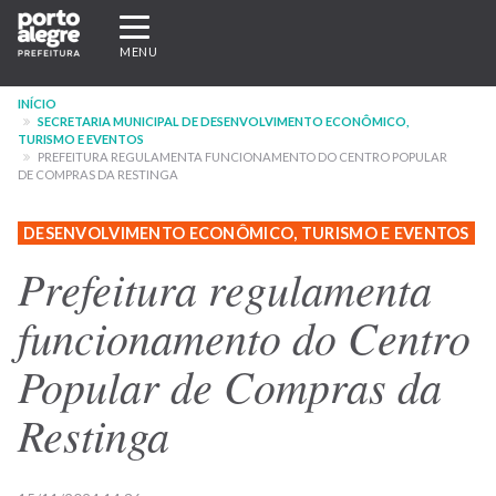
Pular
Expandir/recolher
para
navegação
MENU
o
conteúdo
INÍCIO
principal
SECRETARIA MUNICIPAL DE DESENVOLVIMENTO ECONÔMICO,
TURISMO E EVENTOS
PREFEITURA REGULAMENTA FUNCIONAMENTO DO CENTRO POPULAR
DE COMPRAS DA RESTINGA
DESENVOLVIMENTO ECONÔMICO, TURISMO E EVENTOS
Prefeitura regulamenta
funcionamento do Centro
Popular de Compras da
Restinga