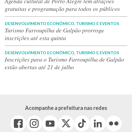
Agenda cultural de Porto Alegre tem atrações
gratuitas e programação para todos os públicos
DESENVOLVIMENTO ECONÔMICO, TURISMO E EVENTOS
Turismo Farroupilha de Galpão prorroga
inscrições até esta quinta
DESENVOLVIMENTO ECONÔMICO, TURISMO E EVENTOS
Inscrições para o Turismo Farroupilha de Galpão
estão abertas até 21 de julho
Acompanhe a prefeitura nas redes
Facebook
Instagram
Youtube
X
Tiktok
LinkedIn
Flickr
(link
(link
(link
(Antigo
(link
(link
(link