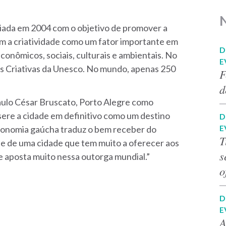
riada em 2004 com o objetivo de promover a
 a criatividade como um fator importante em
D
onômicos, sociais, culturais e ambientais. No
E
es Criativas da Unesco. No mundo, apenas 250
F
d
aulo César Bruscato, Porto Alegre como
ere a cidade em definitivo como um destino
D
E
ronomia gaúcha traduz o bem receber do
T
de de uma cidade que tem muito a oferecer aos
s
 aposta muito nessa outorga mundial.”
o
D
E
A