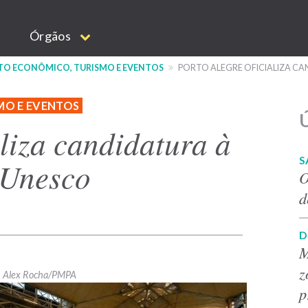
Órgãos
NTO ECONÔMICO, TURISMO E EVENTOS
PORTO ALEGRE OFICIALIZA CA
MO E EVENTOS
Ú
aliza candidatura à
S
 Unesco
O
d
D
M
z
Alex Rocha/PMPA
p