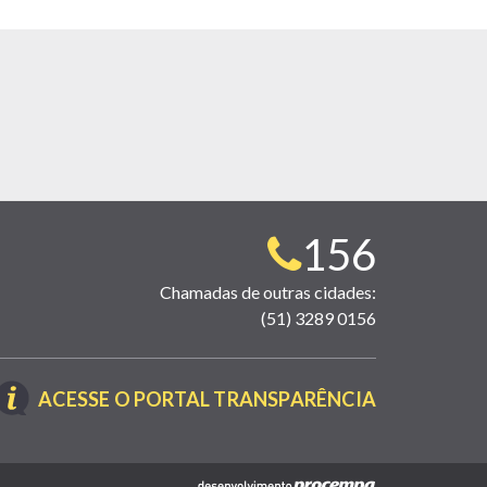
Telefone
156
para
Chamadas de outras cidades:
(51) 3289 0156
contato:
(LINK
ACESSE O PORTAL TRANSPARÊNCIA
ABRE
EM
NOVA