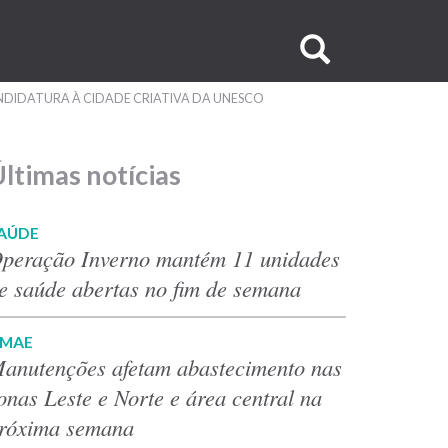
Buscar
no
NDIDATURA À CIDADE CRIATIVA DA UNESCO
site
ltimas notícias
AÚDE
peração Inverno mantém 11 unidades
e saúde abertas no fim de semana
MAE
anutenções afetam abastecimento nas
onas Leste e Norte e área central na
róxima semana