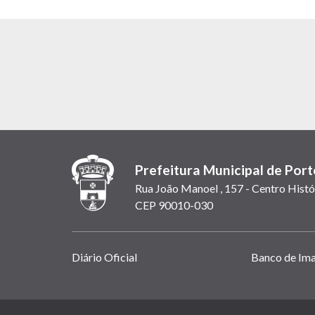
Prefeitura Municipal de Port
Rua João Manoel , 157 - Centro Histó
CEP 90010-030
Links
Diário Oficial
Banco de Im
úteis
(abrem
em