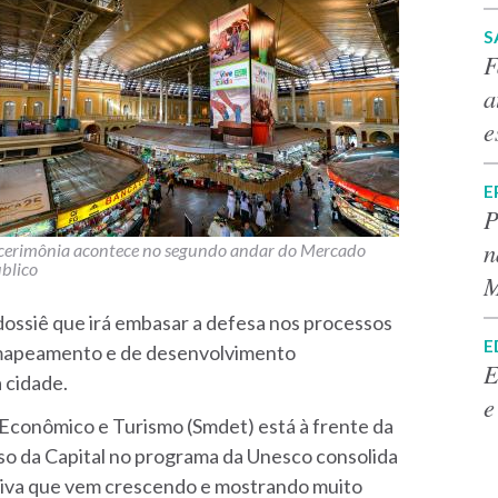
S
F
a
e
E
P
n
cerimônia acontece no segundo andar do Mercado
blico
M
dossiê que irá embasar a defesa nos processos
E
 mapeamento e de desenvolvimento
E
 cidade.
e
Econômico e Turismo (Smdet) está à frente da
esso da Capital no programa da Unesco consolida
tiva que vem crescendo e mostrando muito