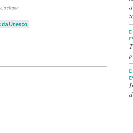
a
t
s da Unesco
D
E
T
p
p
D
E
I
d