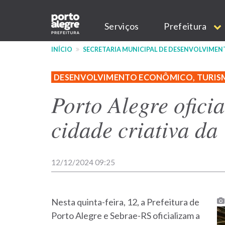
Pular
Main
para
Serviços
Prefeitura
o
navigation
conteúdo
INÍCIO
SECRETARIA MUNICIPAL DE DESENVOLVIME
principal
DESENVOLVIMENTO ECONÔMICO, TURIS
Porto Alegre ofici
cidade criativa da
12/12/2024 09:25
Nesta quinta-feira, 12, a Prefeitura de
Porto Alegre e Sebrae-RS oficializam a