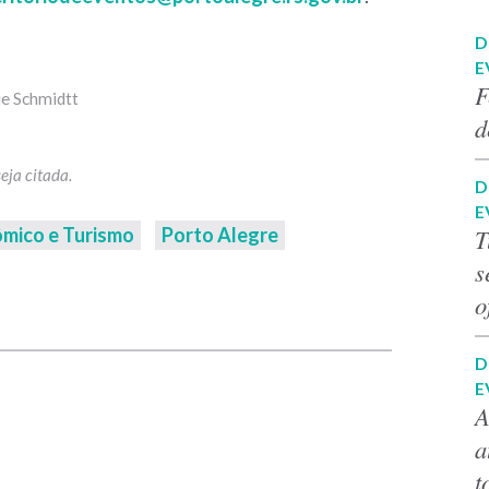
D
E
F
ie Schmidtt
d
D
E
mico e Turismo
Porto Alegre
T
s
o
p
D
E
A
a
t