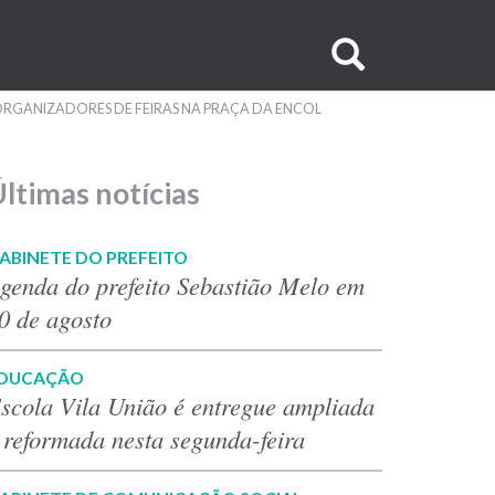
Buscar
no
 ORGANIZADORES DE FEIRAS NA PRAÇA DA ENCOL
site
ltimas notícias
ABINETE DO PREFEITO
genda do prefeito Sebastião Melo em
0 de agosto
DUCAÇÃO
scola Vila União é entregue ampliada
 reformada nesta segunda-feira