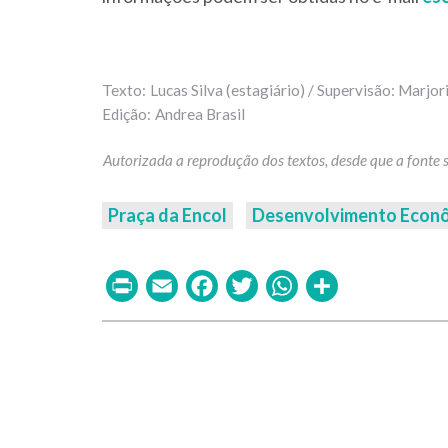
Lucas Silva (estagiário) / Supervisão: Marjor
Andrea Brasil
Praça da Encol
Desenvolvimento Econô
Print
Email
Facebook
Twitter
WhatsAp
Share