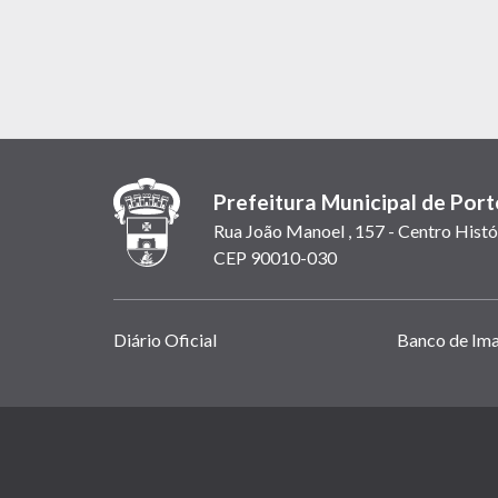
Prefeitura Municipal de Port
Rua João Manoel , 157 - Centro Histó
CEP 90010-030
Links
Diário Oficial
Banco de Im
úteis
(abrem
em
(link
nova
abre
janela)
em