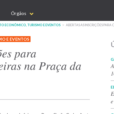
Órgãos
NTO ECONÔMICO, TURISMO E EVENTOS
ABERTAS AS INSCRIÇÕES PARA
MO E EVENTOS
Ú
ões para
G
eiras na Praça da
A
1
E
E
e