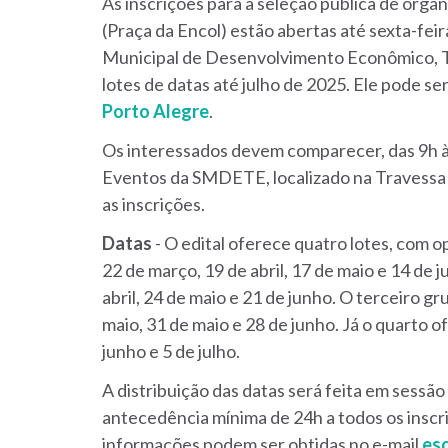
As inscrições para a seleção pública de orga
(Praça da Encol) estão abertas até sexta-fei
Municipal de Desenvolvimento Econômico, 
lotes de datas até julho de 2025. Ele pode s
Porto Alegre
.
Os interessados devem comparecer, das 9h às
Eventos da SMDETE, localizado na Travessa S
as inscrições.
Datas
- O edital oferece quatro lotes, com o
22 de março, 19 de abril, 17 de maio e 14 de 
abril, 24 de maio e 21 de junho. O terceiro gru
maio, 31 de maio e 28 de junho. Já o quarto of
junho e 5 de julho.
A distribuição das datas será feita em sessão
antecedência mínima de 24h a todos os inscr
informações podem ser obtidas no e-mail
es