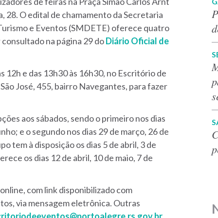
nizadores de feiras na Praça Simão Carlos Arnt
G
P
ra, 28. O edital de chamamento da Secretaria
d
Turismo e Eventos (SMDETE) oferece quatro
er consultado na página 29 do
Diário Oficial de
S
M
 12h e das 13h30 às 16h30, no Escritório de
p
ão José, 455, bairro Navegantes, para fazer
s
pções aos sábados, sendo o primeiro nos dias
S
junho; e o segundo nos dias 29 de março, 26 de
C
po tem à disposição os dias 5 de abril, 3 de
p
erece os dias 12 de abril, 10 de maio, 7 de
 online, com link disponibilizado com
itos, via mensagem eletrônica. Outras
critoriodeeventos@portoalegre.rs.gov.br
.