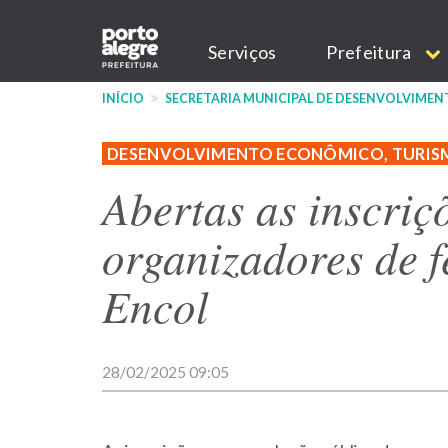
Pular
Main
para
Serviços
Prefeitura
o
navigation
conteúdo
INÍCIO
SECRETARIA MUNICIPAL DE DESENVOLVIME
principal
DESENVOLVIMENTO ECONÔMICO, TURIS
Abertas as inscriç
organizadores de f
Encol
28/02/2025 09:05