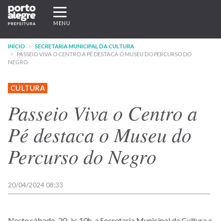
Pular
Expandir/recolher
para
navegação
MENU
o
conteúdo
INÍCIO
SECRETARIA MUNICIPAL DA CULTURA
principal
PASSEIO VIVA O CENTRO A PÉ DESTACA O MUSEU DO PERCURSO DO
NEGRO
CULTURA
Passeio Viva o Centro a
Pé destaca o Museu do
Percurso do Negro
20/04/2024 08:33
Neste sábado, 20, às 10h, a
Secretaria Municipal da Cultura e