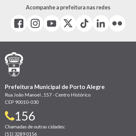
Acompanhe a prefeitura nas redes
Facebook
Instagram
Youtube
X
Tiktok
LinkedIn
Flickr
(link
(link
(link
(Antigo
(link
(link
(link
abre
abre
abre
Twitter)
abre
abre
abre
em
em
em
(link
em
em
em
nova
nova
nova
abre
nova
nova
nova
janela)
janela)
janela)
em
janela)
janela)
janela)
nova
janela)
Prefeitura Municipal de Porto Alegre
Rua João Manoel , 157 - Centro Histórico
CEP 90010-030
Telefone
156
para
Chamadas de outras cidades:
(51) 3289 0156