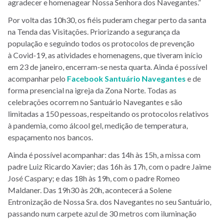
agradecer e homenagear Nossa Senhora dos Navegantes.”
Por volta das 10h30, os fiéis puderam chegar perto da santa
na Tenda das Visitações. Priorizando a segurança da
população e seguindo todos os protocolos de prevenção
à Covid-19, as atividades e homenagens, que tiveram início
em 23 de janeiro, encerram-se nesta quarta. Ainda é possível
acompanhar pelo
Facebook Santuário Navegantes
e de
forma presencial na igreja da Zona Norte. Todas as
celebrações ocorrem no Santuário Navegantes e são
limitadas a 150 pessoas, respeitando os protocolos relativos
à pandemia, como álcool gel, medição de temperatura,
espaçamento nos bancos.
Ainda é possível acompanhar: das 14h às 15h, a missa
com
padre Luiz Ricardo Xavier;
das
16h às 17h, com
o p
adre Jaime
José Caspary; e das
18h às 19h, com o p
adre Romeo
Maldaner. Das
19h30 às 20h, acontecerá a
Solene
Entronização de Nossa Sra. dos Navegantes no seu Santuário,
passando num carpete azul de 30 metros com iluminação