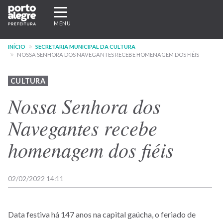
Pular
Expandir/recolher
para
navegação
MENU
o
conteúdo
INÍCIO
SECRETARIA MUNICIPAL DA CULTURA
principal
NOSSA SENHORA DOS NAVEGANTES RECEBE HOMENAGEM DOS FIÉIS
CULTURA
Nossa Senhora dos
Navegantes recebe
homenagem dos fiéis
02/02/2022 14:11
Data festiva há 147 anos na capital gaúcha, o feriado de