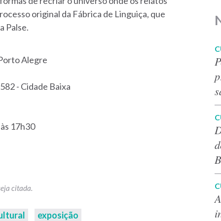
formas de recriar o universo onde os relatos
ocesso original da Fábrica de Linguiça, que
a Palse.
C
P
Porto Alegre
p
 582 - Cidade Baixa
s
C
0 às 17h30
D
d
B
C
A
i
ultural
exposição