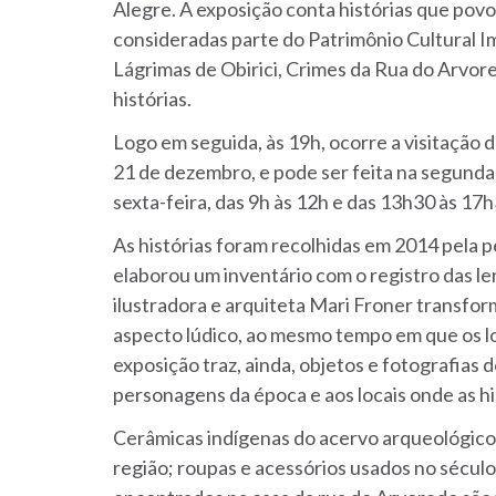
Alegre. A exposição conta histórias que pov
consideradas parte do Patrimônio Cultural Im
Lágrimas de Obirici, Crimes da Rua do Arvo
histórias.
Logo em seguida, às 19h, ocorre a visitação d
21 de dezembro, e pode ser feita na segunda-
sexta-feira, das 9h às 12h e das 13h30 às 17h
As histórias foram recolhidas em 2014 pela p
elaborou um inventário com o registro das le
ilustradora e arquiteta Mari Froner transfo
aspecto lúdico, ao mesmo tempo em que os lo
exposição traz, ainda, objetos e fotografia
personagens da época e aos locais onde as hi
Cerâmicas indígenas do acervo arqueológico
região; roupas e acessórios usados no sécul