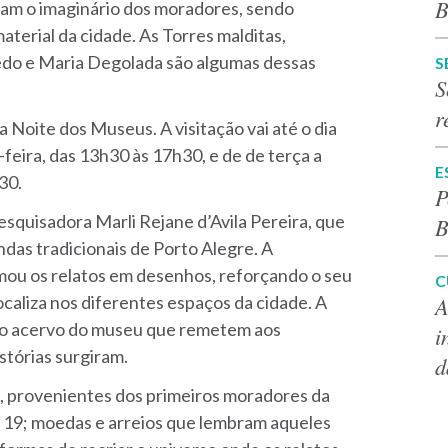
B
oam o imaginário dos moradores, sendo
aterial da cidade. As Torres malditas,
redo e Maria Degolada são algumas dessas
S
S
r
a Noite dos Museus. A visitação vai até o dia
feira, das 13h30 às 17h30, e de de terça a
E
30.
P
esquisadora Marli Rejane d’Avila Pereira, que
B
ndas tradicionais de Porto Alegre. A
rmou os relatos em desenhos, reforçando o seu
C
A
caliza nos diferentes espaços da cidade. A
s do acervo do museu que remetem aos
i
stórias surgiram.
d
, provenientes dos primeiros moradores da
o 19; moedas e arreios que lembram aqueles