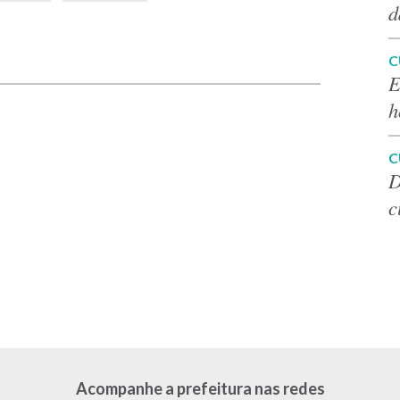
d
p
C
E
h
C
D
c
Acompanhe a prefeitura nas redes