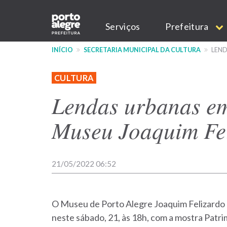
Pular
Main
para
Serviços
Prefeitura
o
navigation
conteúdo
INÍCIO
SECRETARIA MUNICIPAL DA CULTURA
LEND
principal
CULTURA
Lendas urbanas em
Museu Joaquim Fe
21/05/2022 06:52
O Museu de Porto Alegre Joaquim Felizardo (
neste sábado, 21, às 18h, com a mostra Patr