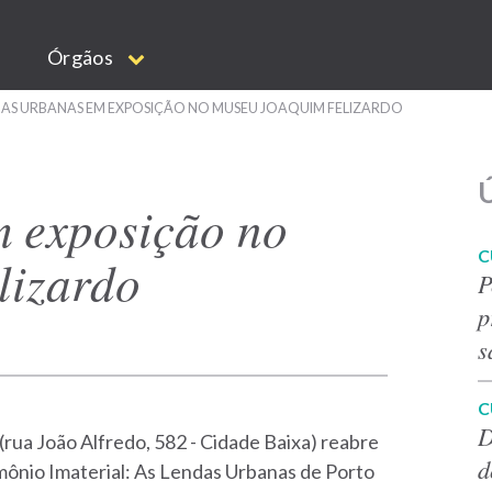
Órgãos
AS URBANAS EM EXPOSIÇÃO NO MUSEU JOAQUIM FELIZARDO
Ú
 exposição no
C
lizardo
P
p
s
C
D
rua João Alfredo, 582 - Cidade Baixa) reabre
d
imônio Imaterial: As Lendas Urbanas de Porto