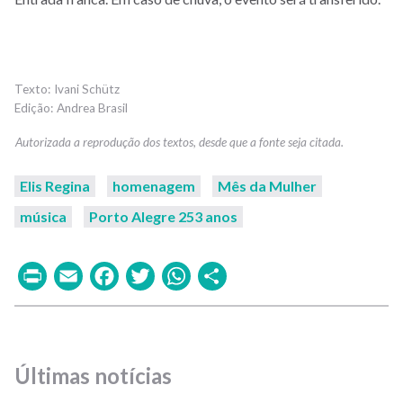
Ivani Schütz
Andrea Brasil
Elis Regina
homenagem
Mês da Mulher
música
Porto Alegre 253 anos
Print
Email
Facebook
Twitter
WhatsApp
Share
Últimas notícias