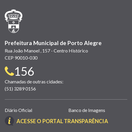
nova
nova
nova
abre
nova
nova
nova
janela)
janela)
janela)
em
janela)
janela)
janela)
nova
janela)
Prefeitura Municipal de Porto Alegre
Rua João Manoel , 157 - Centro Histórico
CEP 90010-030
Telefone
156
para
Chamadas de outras cidades:
(51) 3289 0156
contato:
Links
Diário Oficial
Banco de Imagens
úteis
(LINK
ACESSE O PORTAL TRANSPARÊNCIA
(abrem
ABRE
em