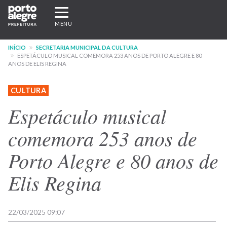
Pular
Expandir/recolher
para
navegação
MENU
o
conteúdo
INÍCIO
SECRETARIA MUNICIPAL DA CULTURA
principal
ESPETÁCULO MUSICAL COMEMORA 253 ANOS DE PORTO ALEGRE E 80
ANOS DE ELIS REGINA
CULTURA
Espetáculo musical
comemora 253 anos de
Porto Alegre e 80 anos de
Elis Regina
22/03/2025 09:07