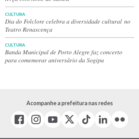
CULTURA
Dia do Folclore celebra a diversidade cultural no
Teatro Renascença
CULTURA
Banda Municipal de Porto Alegre faz concerto
para comemorar aniversário da Sogipa
Acompanhe a prefeitura nas redes
Facebook
Instagram
Youtube
X
Tiktok
LinkedIn
Flickr
(link
(link
(link
(Antigo
(link
(link
(link
abre
abre
abre
Twitter)
abre
abre
abre
em
em
em
(link
em
em
em