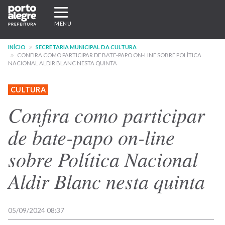
Pular
Expandir/recolher
para
navegação
MENU
o
conteúdo
INÍCIO
SECRETARIA MUNICIPAL DA CULTURA
principal
CONFIRA COMO PARTICIPAR DE BATE-PAPO ON-LINE SOBRE POLÍTICA
NACIONAL ALDIR BLANC NESTA QUINTA
CULTURA
Confira como participar
de bate-papo on-line
sobre Política Nacional
Aldir Blanc nesta quinta
05/09/2024 08:37