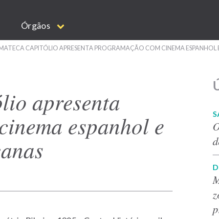
Órgãos
MATECA CAPITÓLIO APRESENTA PROGRAMAÇÃO COM CINEMA ESPANHOL E 
Ú
lio apresenta
S
cinema espanhol e
O
d
canas
D
M
z
p