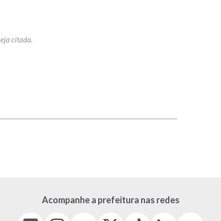
p
Acompanhe a prefeitura nas redes
Facebook
Instagram
Youtube
X
Tiktok
LinkedIn
Flickr