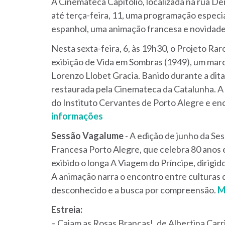
A Cinemateca Capitólio, localizada na rua De
até terça-feira, 11, uma programação especi
espanhol, uma animação francesa e novidade
Nesta sexta-feira, 6, às 19h30, o Projeto Ra
exibição de Vida em Sombras (1949), um marc
Lorenzo Llobet Gracia. Banido durante a dita
restaurada pela Cinemateca da Catalunha. A 
do Instituto Cervantes de Porto Alegre e en
informações
Sessão Vagalume
- A edição de junho da Se
Francesa Porto Alegre, que celebra 80 anos e
exibido o longa A Viagem do Príncipe, dirigid
A animação narra o encontro entre culturas 
desconhecido e a busca por compreensão.
M
Estreia:
– Caiam as Rosas Brancas!, de Albertina Carri,