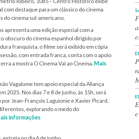
métrio Ribeiro, 1085 – Centro Histórico exibe
al com destaque para um clássico do cinema
S
F
s do cinema sul-americano.
a
ros apresenta uma edição especial com a
e
o obscuro do cinema espanhol dirigido por
dura franquista, o filme será exibido em cópia
E
sessão, com entrada franca, conta com o apoio
P
cerra a mostra O Cinema Vai ao Cinema
.
Mais
n
M
ssão Vagalume tem apoio especial da Aliança
m 2025. Nos dias 7 e 8 de junho, às 15h, será
E
o por Jean-François Laguionie e Xavier Picard.
E
diferentes, explorando o medo do
e
ais informações
 estreia no dia 6 de junho.