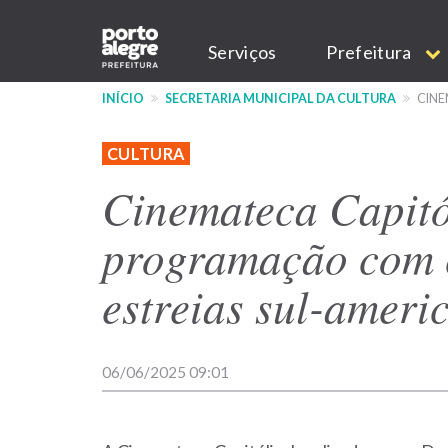
Pular
Main
para
Serviços
Prefeitura
o
navigation
conteúdo
INÍCIO
SECRETARIA MUNICIPAL DA CULTURA
CINE
principal
CULTURA
Cinemateca Capitó
programação com 
estreias sul-ameri
06/06/2025 09:01