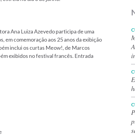
C
retora Ana Luiza Azevedo participa de uma
M
os, em comemoração aos 25 anos da exibição
A
mbém inclui os curtas Meow!, de Marcos
i
m exibidos no festival francês. Entrada
C
E
h
C
P
p
s
e