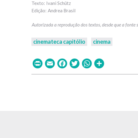
Ivani Schütz
Andrea Brasil
cinemateca capitólio
cinema
Print
Email
Facebook
Twitter
WhatsAp
Share