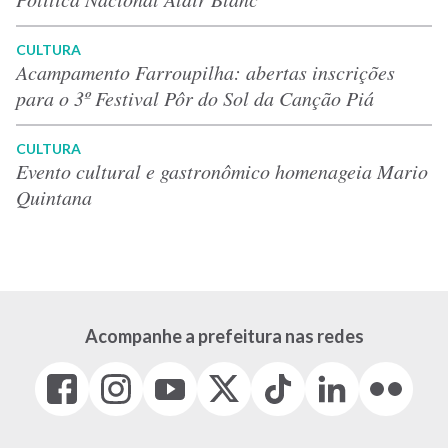
CULTURA
Acampamento Farroupilha: abertas inscrições
para o 3º Festival Pôr do Sol da Canção Piá
CULTURA
Evento cultural e gastronômico homenageia Mario
Quintana
Acompanhe a prefeitura nas redes
Facebook
Instagram
Youtube
X
Tiktok
LinkedIn
Flickr
(link
(link
(link
(Antigo
(link
(link
(link
abre
abre
abre
Twitter)
abre
abre
abre
em
em
em
(link
em
em
em