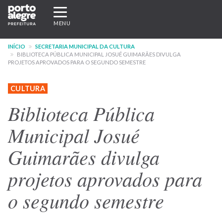
Pular
Expandir/recolher
para
navegação
MENU
o
conteúdo
INÍCIO
SECRETARIA MUNICIPAL DA CULTURA
principal
BIBLIOTECA PÚBLICA MUNICIPAL JOSUÉ GUIMARÃES DIVULGA
PROJETOS APROVADOS PARA O SEGUNDO SEMESTRE
CULTURA
Biblioteca Pública
Municipal Josué
Guimarães divulga
projetos aprovados para
o segundo semestre