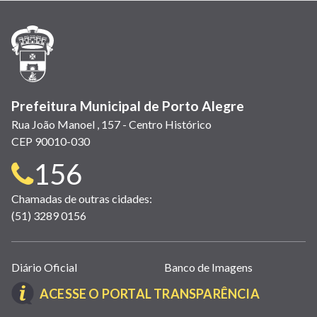
nova
nova
nova
abre
nova
nova
nova
janela)
janela)
janela)
em
janela)
janela)
janela)
nova
janela)
Prefeitura Municipal de Porto Alegre
Rua João Manoel , 157 - Centro Histórico
CEP 90010-030
Telefone
156
para
Chamadas de outras cidades:
(51) 3289 0156
contato:
Links
Diário Oficial
Banco de Imagens
úteis
(LINK
ACESSE O PORTAL TRANSPARÊNCIA
(abrem
ABRE