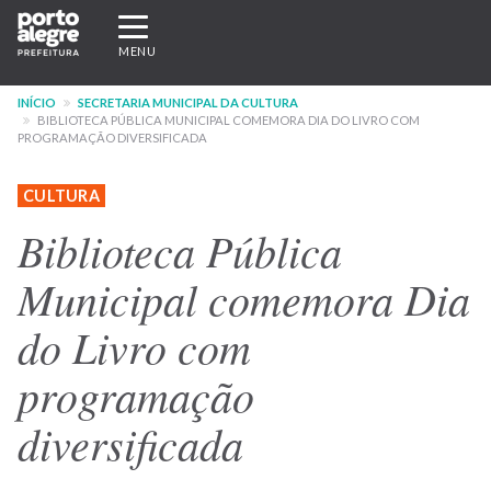
Pular
Expandir/recolher
para
navegação
MENU
o
conteúdo
INÍCIO
SECRETARIA MUNICIPAL DA CULTURA
principal
BIBLIOTECA PÚBLICA MUNICIPAL COMEMORA DIA DO LIVRO COM
PROGRAMAÇÃO DIVERSIFICADA
CULTURA
Biblioteca Pública
Municipal comemora Dia
do Livro com
programação
diversificada