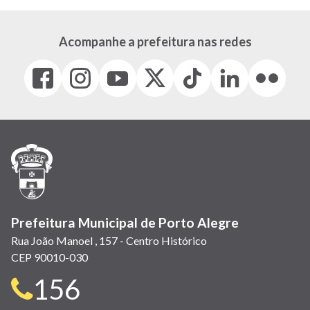
Acompanhe a prefeitura nas redes
Facebook
Instagram
Youtube
X
Tiktok
LinkedIn
Flickr
(link
(link
(link
(Antigo
(link
(link
(link
abre
abre
abre
Twitter)
abre
abre
abre
em
em
em
(link
em
em
em
nova
nova
nova
abre
nova
nova
nova
janela)
janela)
janela)
em
janela)
janela)
janela)
nova
janela)
Prefeitura Municipal de Porto Alegre
Rua João Manoel , 157 - Centro Histórico
CEP 90010-030
Telefone
156