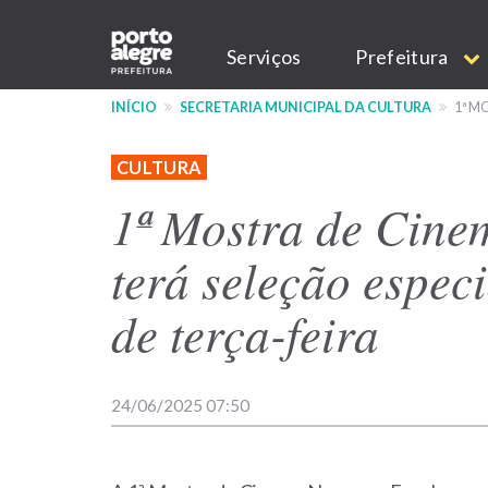
Pular
Main
para
Serviços
Prefeitura
o
navigation
conteúdo
INÍCIO
SECRETARIA MUNICIPAL DA CULTURA
1ª M
principal
CULTURA
1ª Mostra de Cine
terá seleção especi
de terça-feira
24/06/2025 07:50