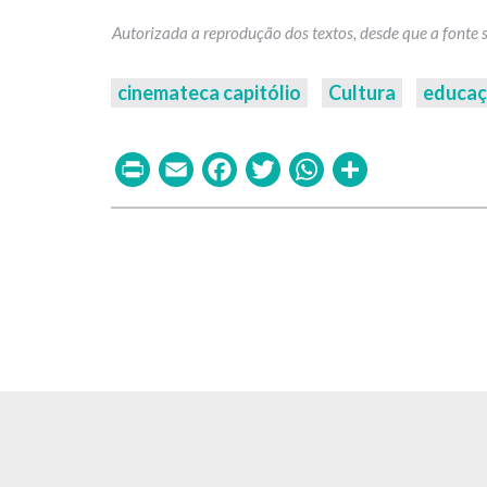
cinemateca capitólio
Cultura
educa
Print
Email
Facebook
Twitter
WhatsAp
Share