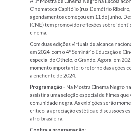
A 1ª Mostra de Cinema Negro na Escola aco
Cinemateca Capitólio (rua Demétrio Ribeiro, 
agendamentos começou em
11 de junho
.
Des
(CNE) tem promovido reflexões sobre identid
cinema.
Com duas edições virtuais de alcance nacion
em 2024, com o 4° Seminário Educação e Cin
especial de
Othelo, o Grande
. Agora, em 20
momento importante: o retorno das ações co
a enchente de 2024.
Programação -
Na Mostra Cinema Negro na
assistir a uma seleção especial de filmes que 
comunidade negra. As exibições serão mom
crítico, a apreciação estética e discussões e
afro-brasileira.
Confira a programação: