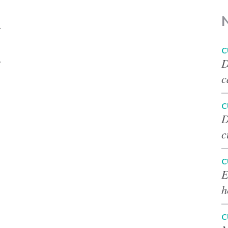
.
C
.
D
c
C
D
c
C
E
h
C