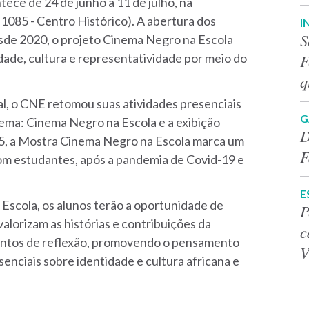
ntece de
24 de junho a 11 de julho, na
1085 - Centro Histórico). A
abertura dos
I
S
de 2020, o projeto Cinema Negro na Escola
F
ade, cultura e representatividade por meio do
q
al, o CNE retomou suas atividades presenciais
G
ema: Cinema Negro na Escola e a exibição
D
25, a Mostra Cinema Negro na Escola marca um
F
m estudantes, após a pandemia de Covid-19 e
E
 Escola
, os alunos terão a oportunidade de
P
valorizam as histórias e contribuições da
c
entos de reflexão, promovendo o pensamento
V
ssenciais sobre identidade e cultura africana e