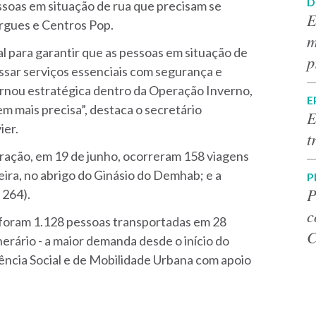
D
ssoas em situação de rua que precisam se
E
ergues e Centros Pop.
m
l para garantir que as pessoas em situação de
p
ssar serviços essenciais com segurança e
ornou estratégica dentro da Operação Inverno,
E
m mais precisa”, destaca o secretário
E
ier.
t
eração, em 19 de junho, ocorreram 158 viagens
meira, no abrigo do Ginásio do Demhab; e a
P
P
 264).
c
, foram 1.128 pessoas transportadas em 28
C
nerário - a maior demanda desde o início do
stência Social e de Mobilidade Urbana com apoio