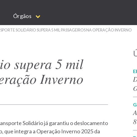
Órgãos
PORTE SOLIDÁRIO SUPERA 5 MIL PASSAGEIROS NA OPERAÇÃO INVERNO
Ú
io supera 5 mil
E
eração Inverno
D
O
G
A
8
nsporte Solidário já garantiu o deslocamento
o, que integra a Operação Inverno 2025 da