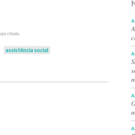
A
A
c
assistência social
A
S
p
s
m
A
O
m
A