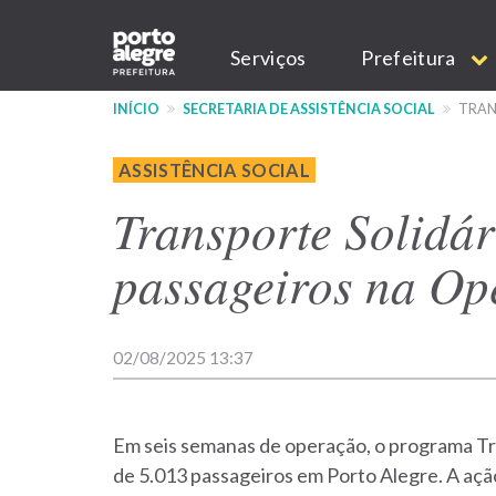
Pular
Main
para
Serviços
Prefeitura
o
navigation
conteúdo
INÍCIO
SECRETARIA DE ASSISTÊNCIA SOCIAL
TRANS
principal
ASSISTÊNCIA SOCIAL
Transporte Solidár
passageiros na Op
02/08/2025 13:37
Em seis semanas de operação, o programa Tra
de 5.013 passageiros em Porto Alegre. A açã