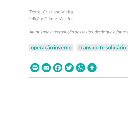
Cristiano Vieira
Gilmar Martins
operação inverno
transporte solidário
Print
Email
Facebook
Twitter
WhatsAp
Share