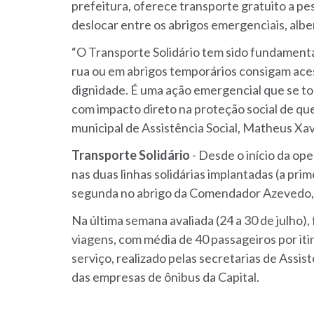
prefeitura, oferece transporte gratuito a pe
deslocar entre os abrigos emergenciais, alb
“O Transporte Solidário tem sido fundamenta
rua ou em abrigos temporários consigam ace
dignidade. É uma ação emergencial que se t
com impacto direto na proteção social de que
municipal de Assistência Social, Matheus Xav
Transporte Solidário
- Desde o início da op
nas duas linhas solidárias implantadas (a pri
segunda no abrigo da Comendador Azevedo,
Na última semana avaliada (24 a 30 de julho)
viagens, com média de 40 passageiros por iti
serviço, realizado pelas secretarias de Assi
das empresas de ônibus da Capital.