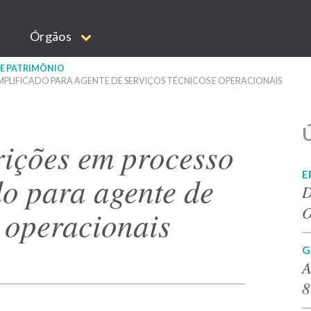
Órgãos
 E PATRIMÔNIO
IMPLIFICADO PARA AGENTE DE SERVIÇOS TÉCNICOS E OPERACIONAIS
Ú
rições em processo
E
do para agente de
D
O
e operacionais
G
A
8