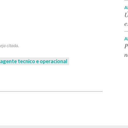
A
Ú
e
A
P
n
agente tecnico e operacional
p