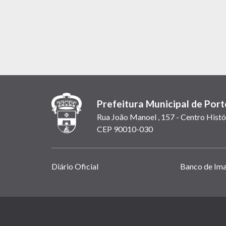
Prefeitura Municipal de Port
Rua João Manoel , 157 - Centro Histó
CEP 90010-030
Links
Diário Oficial
Banco de Im
úteis
(abrem
em
(link
nova
abre