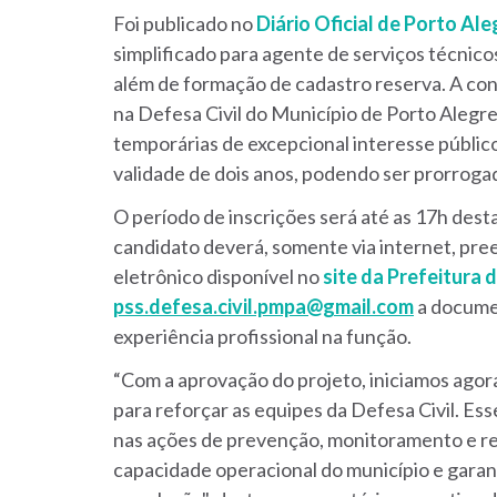
Foi publicado no
Diário Oficial de Porto Al
simplificado para agente de serviços técnico
além de formação de cadastro reserva. A co
na Defesa Civil do Município de Porto Alegre
temporárias de excepcional interesse públic
validade de dois anos, podendo ser prorrogad
O período de inscrições será até as 17h desta
candidato deverá, somente via internet, pre
eletrônico disponível no
site da Prefeitura 
pss.defesa.civil.pmpa@gmail.com
a docume
experiência profissional na função.
“Com a aprovação do projeto, iniciamos agor
para reforçar as equipes da Defesa Civil. Ess
nas ações de prevenção, monitoramento e res
capacidade operacional do município e garan