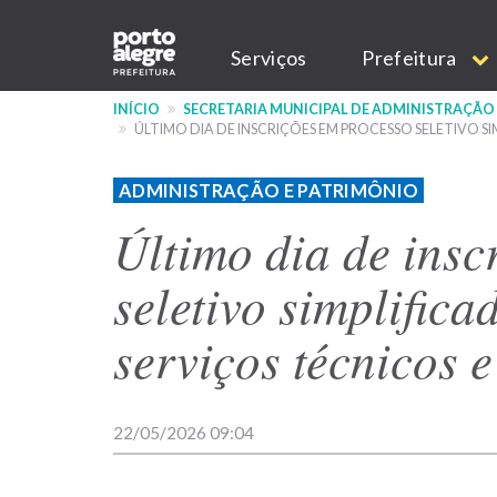
Pular
Main
para
Serviços
Prefeitura
o
navigation
conteúdo
INÍCIO
SECRETARIA MUNICIPAL DE ADMINISTRAÇÃO
principal
ÚLTIMO DIA DE INSCRIÇÕES EM PROCESSO SELETIVO S
ADMINISTRAÇÃO E PATRIMÔNIO
Último dia de insc
seletivo simplifica
serviços técnicos 
22/05/2026 09:04