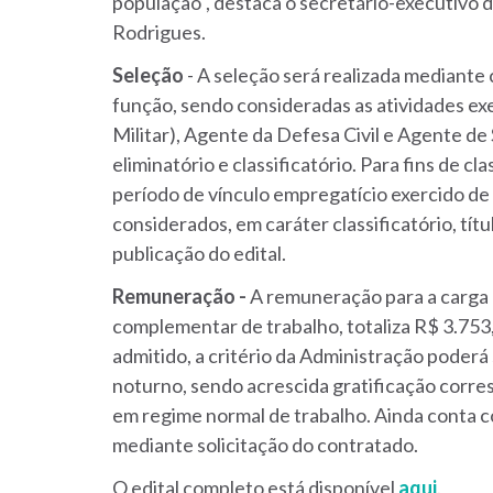
população", destaca o secretário-executivo d
Rodrigues.
Seleção
-
A seleção será realizada mediante
função, sendo consideradas as atividades ex
Militar), Agente da Defesa Civil e Agente de
eliminatório e classificatório.
Para fins de cl
período de vínculo empregatício exercido de
considerados, em caráter classificatório, títu
publicação do edital.
Remuneração -
A remuneração para a carga 
complementar de trabalho, totaliza R$ 3.753,
admitido, a critério da Administração poder
noturno, sendo acrescida gratificação corre
em regime normal de trabalho.
Ainda conta c
mediante solicitação do contratado.
O edital completo está disponível
aqui
.