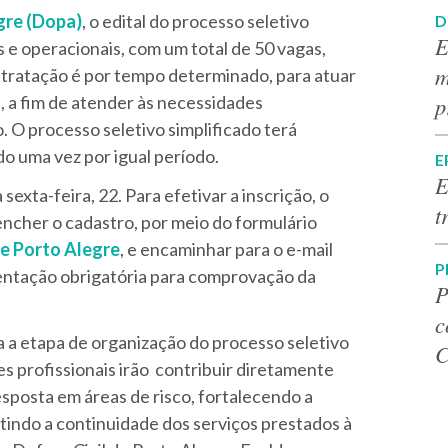
egre (Dopa)
,
o edital do processo seletivo
D
E
s e operacionais, com um total de 50 vagas,
m
ntratação é por tempo determinado, para atuar
p
, a fim de atender às necessidades
o.
O processo seletivo simplificado terá
o uma vez por igual período.
E
E
 sexta-feira, 22.
Para efetivar a inscrição, o
t
encher o cadastro, por meio do formulário
de Porto Alegre
,
e encaminhar para o e-mail
P
ntação obrigatória para comprovação da
P
c
a a etapa de organização do processo seletivo
C
es profissionais irão contribuir diretamente
posta em áreas de risco, fortalecendo a
tindo a continuidade dos serviços prestados à