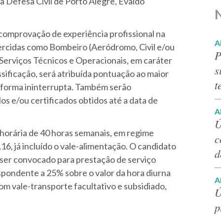
a Defesa Civil de Porto Alegre, Evaldo
 comprovação de experiência profissional na
A
ercidas como Bombeiro (Aeródromo, Civil e/ou
P
 Serviços Técnicos e Operacionais, em caráter
s
assificação, será atribuída pontuação ao maior
t
 forma ininterrupta.
Também serão
los e/ou certificados obtidos até a data de
A
Ú
horária de 40 horas semanais, em regime
c
16, já incluído o vale-alimentação. O candidato
d
á ser convocado para prestação de serviço
spondente a 25% sobre o valor da hora diurna
A
om vale-transporte facultativo e subsidiado,
Ú
p