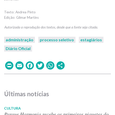
Andrea Pinto
Gilmar Martins
administração
processo seletivo
estagiários
Diário Oficial
Print
Email
Facebook
Twitter
WhatsApp
Share
Últimas notícias
CULTURA
Parque Harmonia recebe os primeiros piquetes do