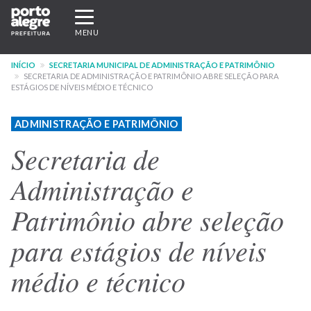
Pular
Expandir/recolher
para
navegação
MENU
o
conteúdo
INÍCIO
SECRETARIA MUNICIPAL DE ADMINISTRAÇÃO E PATRIMÔNIO
principal
SECRETARIA DE ADMINISTRAÇÃO E PATRIMÔNIO ABRE SELEÇÃO PARA
ESTÁGIOS DE NÍVEIS MÉDIO E TÉCNICO
ADMINISTRAÇÃO E PATRIMÔNIO
Secretaria de
Administração e
Patrimônio abre seleção
para estágios de níveis
médio e técnico