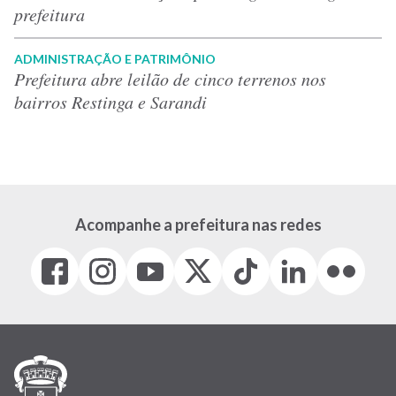
prefeitura
ADMINISTRAÇÃO E PATRIMÔNIO
Prefeitura abre leilão de cinco terrenos nos
bairros Restinga e Sarandi
Acompanhe a prefeitura nas redes
Facebook
Instagram
Youtube
X
Tiktok
LinkedIn
Flickr
(link
(link
(link
(Antigo
(link
(link
(link
abre
abre
abre
Twitter)
abre
abre
abre
em
em
em
(link
em
em
em
nova
nova
nova
abre
nova
nova
nova
janela)
janela)
janela)
em
janela)
janela)
janela)
nova