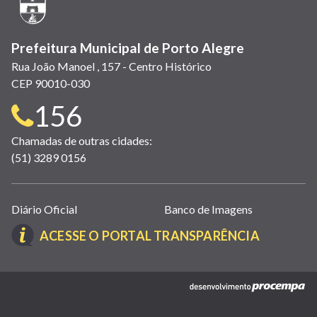
janela)
Prefeitura Municipal de Porto Alegre
Rua João Manoel , 157 - Centro Histórico
CEP 90010-030
Telefone
156
para
Chamadas de outras cidades:
(51) 3289 0156
contato:
Links
Diário Oficial
Banco de Imagens
úteis
(LINK
ACESSE O PORTAL TRANSPARÊNCIA
(abrem
ABRE
em
EM
nova
(link
NOVA
janela)
abre
JANELA)