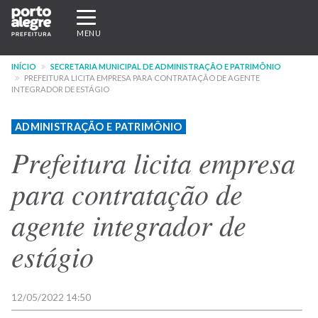
Pular
Expandir/recolher
para
navegação
MENU
o
conteúdo
INÍCIO
SECRETARIA MUNICIPAL DE ADMINISTRAÇÃO E PATRIMÔNIO
principal
PREFEITURA LICITA EMPRESA PARA CONTRATAÇÃO DE AGENTE
INTEGRADOR DE ESTÁGIO
ADMINISTRAÇÃO E PATRIMÔNIO
Prefeitura licita empresa
para contratação de
agente integrador de
estágio
12/05/2022 14:50