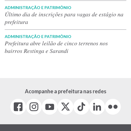
ADMINISTRAÇÃO E PATRIMÔNIO
Último dia de inscrições para vagas de estágio na
prefeitura
ADMINISTRAÇÃO E PATRIMÔNIO
Prefeitura abre leilão de cinco terrenos nos
bairros Restinga e Sarandi
Acompanhe a prefeitura nas redes
Facebook
Instagram
Youtube
X
Tiktok
LinkedIn
Flickr
(link
(link
(link
(Antigo
(link
(link
(link
abre
abre
abre
Twitter)
abre
abre
abre
em
em
em
(link
em
em
em
nova
nova
nova
abre
nova
nova
nova