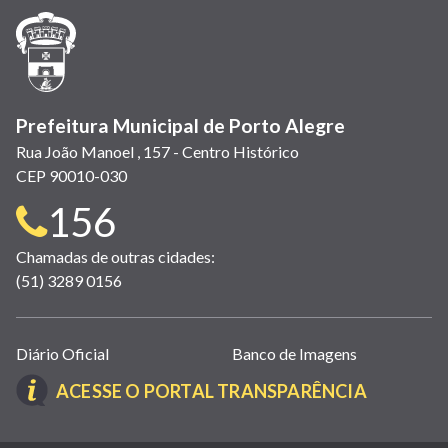
janela)
janela)
janela)
em
janela)
janela)
janela)
nova
janela)
Prefeitura Municipal de Porto Alegre
Rua João Manoel , 157 - Centro Histórico
CEP 90010-030
Telefone
156
para
Chamadas de outras cidades:
(51) 3289 0156
contato:
Links
Diário Oficial
Banco de Imagens
úteis
(LINK
ACESSE O PORTAL TRANSPARÊNCIA
(abrem
ABRE
em
EM