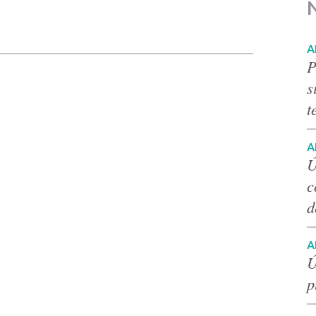
p
A
P
s
t
A
Ú
c
d
A
Ú
p