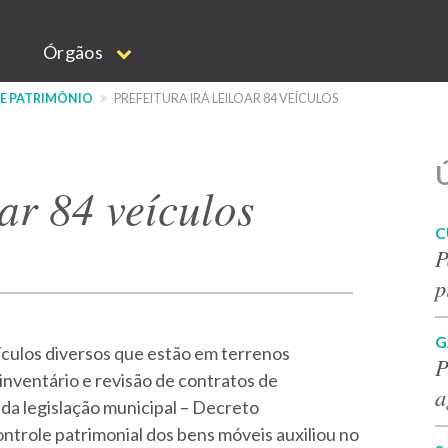
Órgãos
 E PATRIMÔNIO
PREFEITURA IRÁ LEILOAR 84 VEÍCULOS
Ú
oar 84 veículos
C
P
p
G
eículos diversos que estão em terrenos
P
 inventário e revisão de contratos de
a
 da legislação municipal – Decreto
ntrole patrimonial dos bens móveis auxiliou no