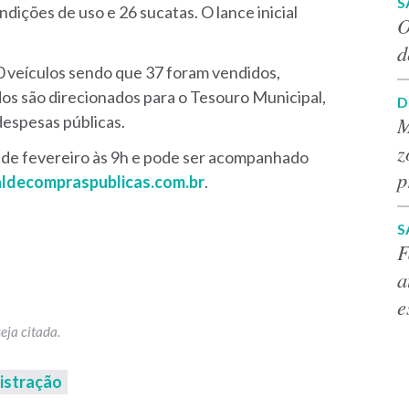
S
dições de uso e 26 sucatas. O lance inicial
O
d
40 veículos sendo que 37 foram vendidos,
os são direcionados para o Tesouro Municipal,
D
M
despesas públicas.
z
5 de fevereiro às 9h e pode ser acompanhado
p
aldecompraspublicas.com.br
.
S
F
a
e
istração