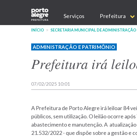
Pular
Main
para
Serviços
Prefeitura
o
navigation
conteúdo
INÍCIO
SECRETARIA MUNICIPAL DE ADMINISTRAÇÃO
principal
ADMINISTRAÇÃO E PATRIMÔNIO
Prefeitura irá leil
07/02/2025 10:01
A Prefeitura de Porto Alegre irá leiloar 84 v
públicos, sem utilização. O leilão ocorre após
abastecimento e manutenção.
A atualização
21.532/2022 - que dispõe sobre a gestão e co