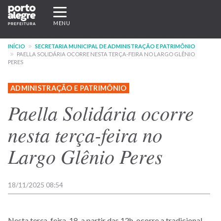
Pular
Expandir/recolher
para
navegação
MENU
o
conteúdo
INÍCIO
SECRETARIA MUNICIPAL DE ADMINISTRAÇÃO E PATRIMÔNIO
principal
PAELLA SOLIDÁRIA OCORRE NESTA TERÇA-FEIRA NO LARGO GLÊNIO
PERES
ADMINISTRAÇÃO E PATRIMÔNIO
Paella Solidária ocorre
nesta terça-feira no
Largo Glênio Peres
18/11/2025 08:54
Nesta terça-feira, 18, a partir das 12h, ocorre a tradicional