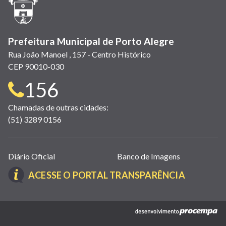
nova
janela)
Prefeitura Municipal de Porto Alegre
Rua João Manoel , 157 - Centro Histórico
CEP 90010-030
Telefone
156
para
Chamadas de outras cidades:
(51) 3289 0156
contato:
Links
Diário Oficial
Banco de Imagens
úteis
(LINK
ACESSE O PORTAL TRANSPARÊNCIA
(abrem
ABRE
em
EM
nova
(link
NOVA
janela)
abre