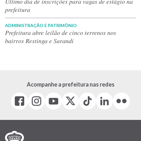
Último dia de inscrições para vagas de estágio na
prefeitura
ADMINISTRAÇÃO E PATRIMÔNIO
Prefeitura abre leilão de cinco terrenos nos
bairros Restinga e Sarandi
Acompanhe a prefeitura nas redes
Facebook
Instagram
Youtube
X
Tiktok
LinkedIn
Flickr
(link
(link
(link
(Antigo
(link
(link
(link
abre
abre
abre
Twitter)
abre
abre
abre
em
em
em
(link
em
em
em
nova
nova
nova
abre
nova
nova
nova
janela)
janela)
janela)
em
janela)
janela)
janela)