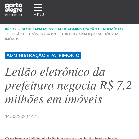
Pular
Expandir/recolher
para
navegação
MENU
o
conteúdo
INÍCIO
SECRETARIA MUNICIPAL DE ADMINISTRAÇÃO E PATRIMÔNIO
principal
LEILÃO ELETRÔNICO DA PREFEITURA NEGOCIA R$ 7,2 MILHÕES EM
IMÓVEIS
ADMINISTRAÇÃO E PATRIMÔNIO
Leilão eletrônico da
prefeitura negocia R$ 7,2
milhões em imóveis
14/03/2023 14:13
O primeiro leilão eletrônico para venda de imóveis da