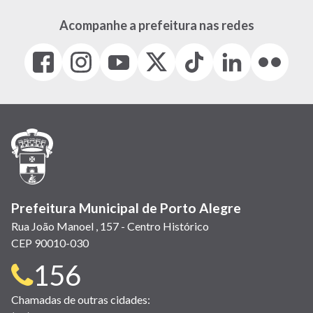
Acompanhe a prefeitura nas redes
Facebook
Instagram
Youtube
X
Tiktok
LinkedIn
Flickr
(link
(link
(link
(Antigo
(link
(link
(link
abre
abre
abre
Twitter)
abre
abre
abre
em
em
em
(link
em
em
em
nova
nova
nova
abre
nova
nova
nova
janela)
janela)
janela)
em
janela)
janela)
janela)
nova
janela)
Prefeitura Municipal de Porto Alegre
Rua João Manoel , 157 - Centro Histórico
CEP 90010-030
Telefone
156
para
Chamadas de outras cidades: