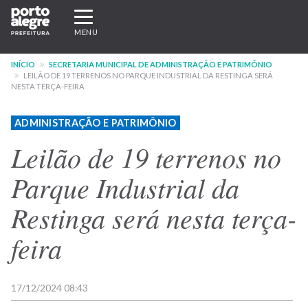
Pular
Expandir/recolher
para
navegação
MENU
o
conteúdo
INÍCIO
SECRETARIA MUNICIPAL DE ADMINISTRAÇÃO E PATRIMÔNIO
principal
LEILÃO DE 19 TERRENOS NO PARQUE INDUSTRIAL DA RESTINGA SERÁ
NESTA TERÇA-FEIRA
ADMINISTRAÇÃO E PATRIMÔNIO
Leilão de 19 terrenos no
Parque Industrial da
Restinga será nesta terça-
feira
17/12/2024 08:43