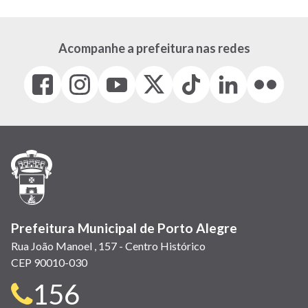
Acompanhe a prefeitura nas redes
Facebook
Instagram
Youtube
X
Tiktok
LinkedIn
Flickr
(link
(link
(link
(Antigo
(link
(link
(link
abre
abre
abre
Twitter)
abre
abre
abre
em
em
em
(link
em
em
em
nova
nova
nova
abre
nova
nova
nova
janela)
janela)
janela)
em
janela)
janela)
janela)
nova
janela)
Prefeitura Municipal de Porto Alegre
Rua João Manoel , 157 - Centro Histórico
CEP 90010-030
Telefone
156