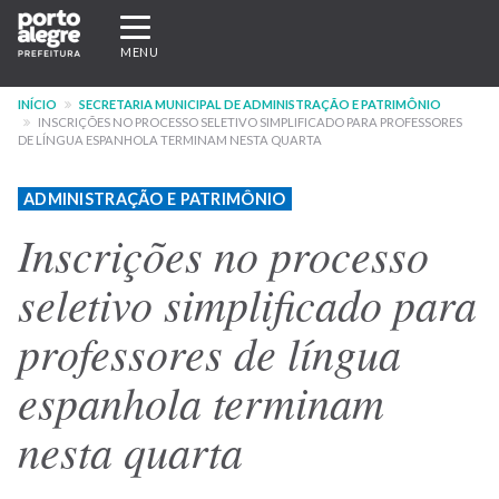
Pular
Expandir/recolher
para
navegação
MENU
o
conteúdo
INÍCIO
SECRETARIA MUNICIPAL DE ADMINISTRAÇÃO E PATRIMÔNIO
principal
INSCRIÇÕES NO PROCESSO SELETIVO SIMPLIFICADO PARA PROFESSORES
DE LÍNGUA ESPANHOLA TERMINAM NESTA QUARTA
ADMINISTRAÇÃO E PATRIMÔNIO
Inscrições no processo
seletivo simplificado para
professores de língua
espanhola terminam
nesta quarta