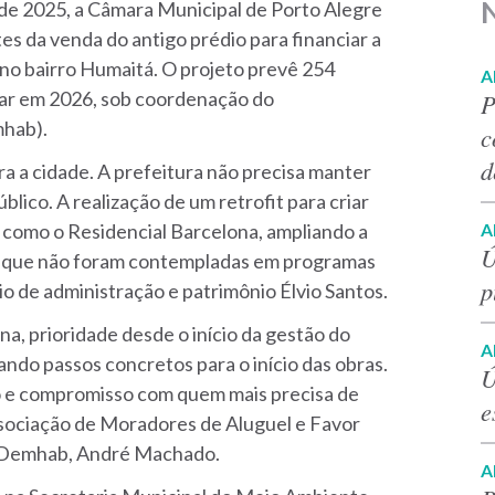
e 2025, a Câmara Municipal de Porto Alegre
s da venda do antigo prédio para financiar a
 no bairro Humaitá. O projeto prevê 254
A
iar em 2026, sob coordenação do
P
hab).
c
d
a a cidade. A prefeitura não precisa manter
blico. A realização de um retrofit para criar
A
s como o Residencial Barcelona, ampliando a
Ú
as que não foram contempladas em programas
p
io de administração e patrimônio Élvio Santos.
na, prioridade desde o início da gestão do
A
ndo passos concretos para o início das obras.
Ú
to e compromisso com quem mais precisa de
e
ssociação de Moradores de Aluguel e Favor
o Demhab, André Machado.
A