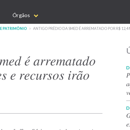
Órgãos
 E PATRIMÔNIO
ANTIGO PRÉDIO DA SMED É ARREMATADO POR R$ 12,4 
Ú
Smed é arrematado
D
s e recursos irão
P
a
v
D
G
e