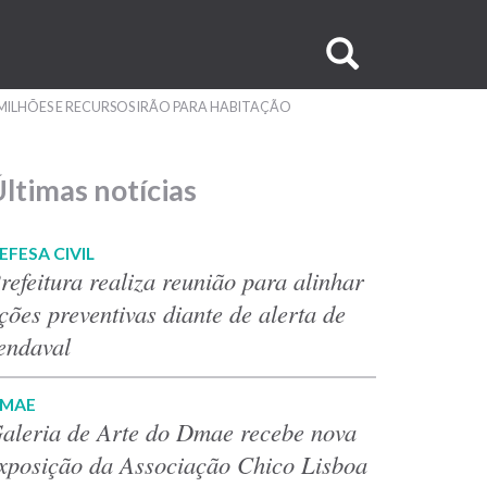
Buscar
no
MILHÕES E RECURSOS IRÃO PARA HABITAÇÃO
site
ltimas notícias
EFESA CIVIL
refeitura realiza reunião para alinhar
ções preventivas diante de alerta de
endaval
MAE
aleria de Arte do Dmae recebe nova
xposição da Associação Chico Lisboa