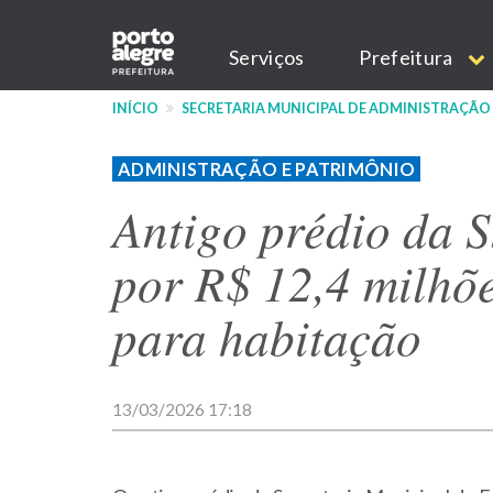
Pular
Main
para
Serviços
Prefeitura
o
navigation
conteúdo
INÍCIO
SECRETARIA MUNICIPAL DE ADMINISTRAÇÃO
principal
ADMINISTRAÇÃO E PATRIMÔNIO
Antigo prédio da 
por R$ 12,4 milhõe
para habitação
13/03/2026 17:18