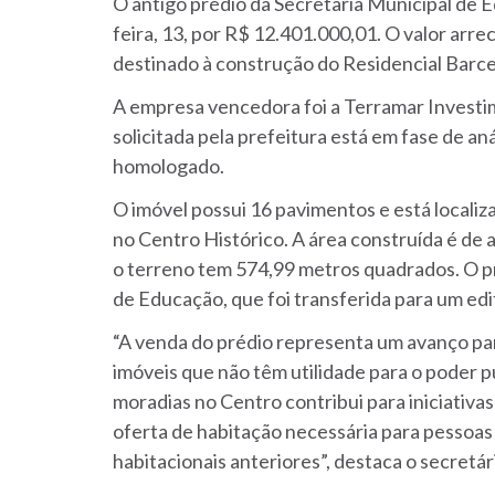
O antigo prédio da Secretaria Municipal de 
feira, 13, por R$ 12.401.000,01. O valor arr
destinado à construção do Residencial Barcel
A empresa vencedora foi a Terramar Investi
solicitada pela prefeitura está em fase de aná
homologado.
O imóvel possui 16 pavimentos e está locali
no Centro Histórico. A área construída é de
o terreno tem 574,99 metros quadrados. O p
de Educação, que foi transferida para um edif
“A venda do prédio representa um avanço par
imóveis que não têm utilidade para o poder pú
moradias no Centro contribui para iniciativa
oferta de habitação necessária para pesso
habitacionais anteriores”, destaca o secretár