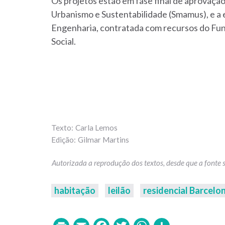
Os projetos estão em fase final de aprovaçã
Urbanismo e Sustentabilidade (Smamus), e a 
Engenharia, contratada com recursos do Fun
Social.
Carla Lemos
Gilmar Martins
habitação
leilão
residencial Barcelo
Print
Email
Facebook
Twitter
WhatsAp
Share