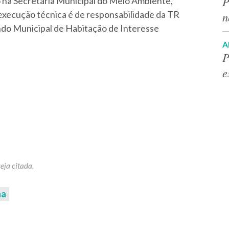
P
o na Secretaria Municipal do Meio Ambiente,
execução técnica é de responsabilidade da TR
n
do Municipal de Habitação de Interesse
A
P
e
na
p