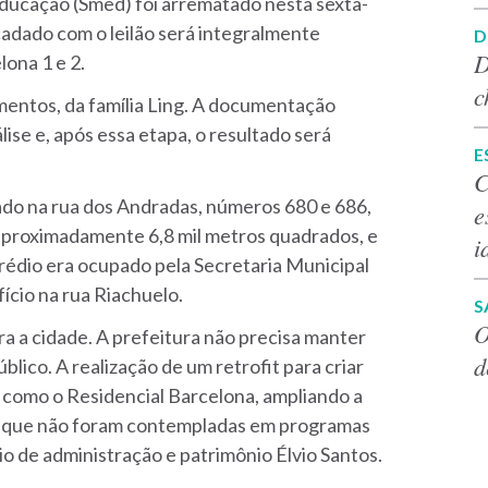
Educação (Smed) foi arrematado nesta sexta-
ecadado com o leilão será integralmente
D
D
ona 1 e 2.
c
mentos, da família Ling. A documentação
lise e, após essa etapa, o resultado será
E
C
zado na rua dos Andradas, números 680 e 686,
e
 aproximadamente 6,8 mil metros quadrados, e
i
rédio era ocupado pela Secretaria Municipal
ício na rua Riachuelo.
S
O
a a cidade. A prefeitura não precisa manter
d
blico. A realização de um retrofit para criar
s como o Residencial Barcelona, ampliando a
as que não foram contempladas em programas
io de administração e patrimônio Élvio Santos.