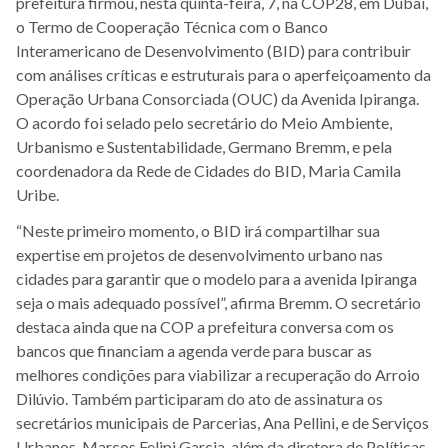
prefeitura firmou, nesta quinta-feira, 7, na COP28, em Dubai,
o Termo de Cooperação Técnica com o Banco
Interamericano de Desenvolvimento (BID) para contribuir
com análises críticas e estruturais para o aperfeiçoamento da
Operação Urbana Consorciada (OUC) da Avenida Ipiranga.
O acordo foi selado pelo secretário do Meio Ambiente,
Urbanismo e Sustentabilidade, Germano Bremm, e pela
coordenadora da Rede de Cidades do BID, Maria Camila
Uribe.
“Neste primeiro momento, o BID irá compartilhar sua
expertise em projetos de desenvolvimento urbano nas
cidades para garantir que o modelo para a avenida Ipiranga
seja o mais adequado possível”, afirma Bremm. O secretário
destaca ainda que na COP a prefeitura conversa com os
bancos que financiam a agenda verde para buscar as
melhores condições para viabilizar a recuperação do Arroio
Dilúvio. Também participaram do ato de assinatura os
secretários municipais de Parcerias, Ana Pellini, e de Serviços
Urbanos, Marcos Felipi Garcia, além da diretora de Políticas