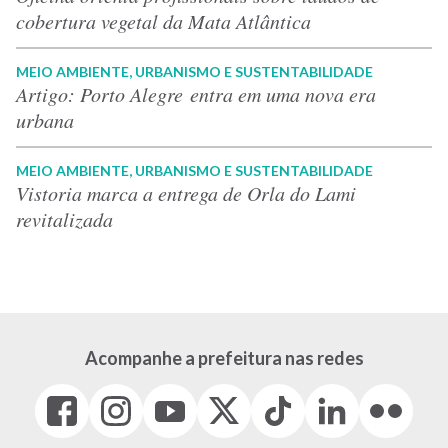
cobertura vegetal da Mata Atlântica
MEIO AMBIENTE, URBANISMO E SUSTENTABILIDADE
Artigo: Porto Alegre entra em uma nova era
urbana
MEIO AMBIENTE, URBANISMO E SUSTENTABILIDADE
Vistoria marca a entrega de Orla do Lami
revitalizada
Acompanhe a prefeitura nas redes
Facebook
Instagram
Youtube
X
Tiktok
LinkedIn
Flickr
(link
(link
(link
(Antigo
(link
(link
(link
abre
abre
abre
Twitter)
abre
abre
abre