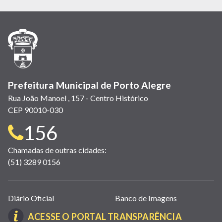
em
em
em
(link
em
em
em
nova
nova
nova
abre
nova
nova
nova
janela)
janela)
janela)
em
janela)
janela)
janela)
nova
janela)
Prefeitura Municipal de Porto Alegre
Rua João Manoel , 157 - Centro Histórico
CEP 90010-030
Telefone
156
para
Chamadas de outras cidades:
(51) 3289 0156
contato:
Links
Diário Oficial
Banco de Imagens
úteis
(LINK
ACESSE O PORTAL TRANSPARÊNCIA
(abrem