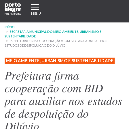
Pular
Expandir/recolher
para
navegação
MENU
o
conteúdo
INÍCIO
principal
SECRETARIA MUNICIPAL DO MEIO AMBIENTE, URBANISMO E
SUSTENTABILIDADE
PREFEITURA FIRMA COOPERAÇÃO COM BID PARA AUXILIAR NOS
ESTUDOS DE DESPOLUIÇÃO DO DILÚVIO
MEIO AMBIENTE, URBANISMO E SUSTENTABILIDADE
Prefeitura firma
cooperação com BID
para auxiliar nos estudos
de despoluição do
Dilúvio