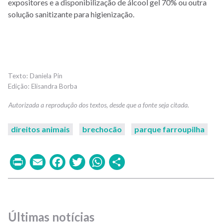
expositores e a disponibilização de álcool gel 70% ou outra
solução sanitizante para higienização.
Daniela Pin
Elisandra Borba
direitos animais
brechocão
parque farroupilha
Print
Email
Facebook
Twitter
WhatsApp
Share
Últimas notícias