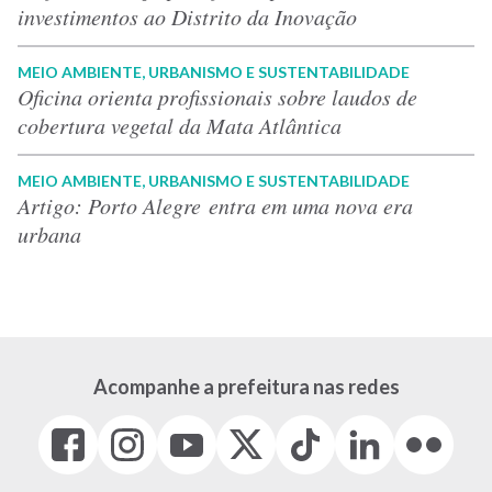
investimentos ao Distrito da Inovação
MEIO AMBIENTE, URBANISMO E SUSTENTABILIDADE
Oficina orienta profissionais sobre laudos de
cobertura vegetal da Mata Atlântica
MEIO AMBIENTE, URBANISMO E SUSTENTABILIDADE
Artigo: Porto Alegre entra em uma nova era
urbana
Acompanhe a prefeitura nas redes
Facebook
Instagram
Youtube
X
Tiktok
LinkedIn
Flickr
(link
(link
(link
(Antigo
(link
(link
(link
abre
abre
abre
Twitter)
abre
abre
abre