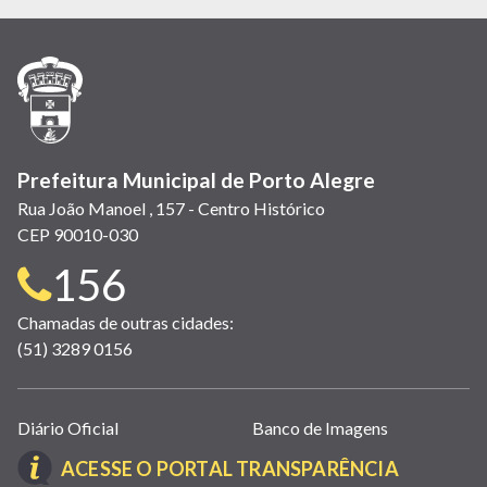
em
em
em
(link
em
em
em
nova
nova
nova
abre
nova
nova
nova
janela)
janela)
janela)
em
janela)
janela)
janela)
nova
janela)
Prefeitura Municipal de Porto Alegre
Rua João Manoel , 157 - Centro Histórico
CEP 90010-030
Telefone
156
para
Chamadas de outras cidades:
(51) 3289 0156
contato:
Links
Diário Oficial
Banco de Imagens
úteis
(LINK
ACESSE O PORTAL TRANSPARÊNCIA
(abrem